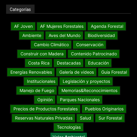
Categorías
AF Joven
AF Mujeres Forestales
Agenda Forestal
Ambiente
Aves del Mundo
Biodiversidad
Cambio Climático
Conservación
Construir con Madera
Contenido Patrocinado
Costa Rica
Destacadas
Educación
Energías Renovables
Galería de videos
Guia Forestal
Institucionales
Legislación y proyectos
Manejo de Fuego
Memorias&Reconocimientos
Opinión
Parques Nacionales
Precios de Productos Forestales
Pueblos Originarios
Reservas Naturales Privadas
Salud
Sur Forestal
Tecnologías