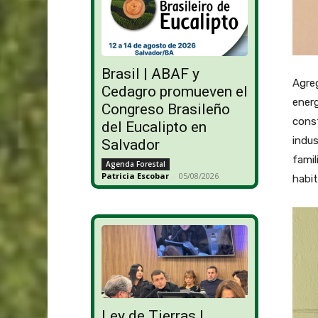
Brasil | ABAF y
Agreg
Cedagro promueven el
energ
Congreso Brasileño
cons
del Eucalipto en
indus
Salvador
famil
Agenda Forestal
Patricia Escobar
-
05/08/2026
habit
Ley de Tierras |