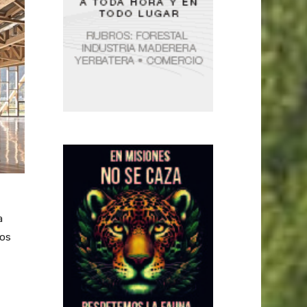
a
los