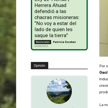
Herrera Ahuad
defendió a las
chacras misioneras:
“No voy a estar del
lado de quien les
saque la tierra”
Patricia Escobar
-
Nacionales
04/08/2026
Opinión
Por s
Gaci
indus
creci
produ
La ma