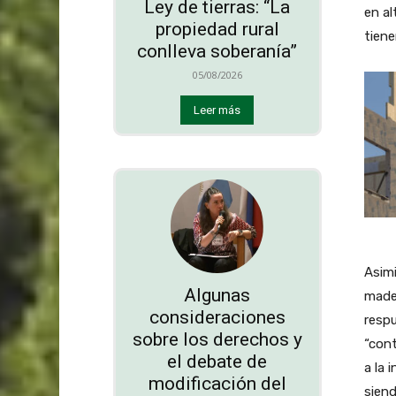
Ley de tierras: “La
en al
propiedad rural
tiene
conlleva soberanía”
05/08/2026
Leer más
Asimi
Algunas
mader
consideraciones
respu
sobre los derechos y
“cont
el debate de
a la 
modificación del
siend