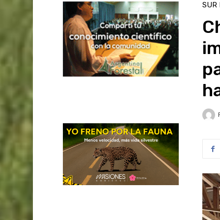
SUR
Ch
im
pa
ha