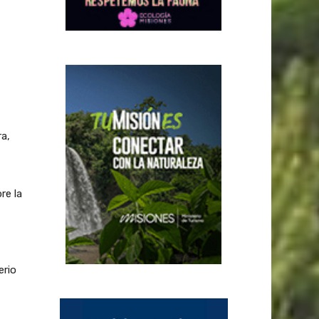
ra,
re la
erio