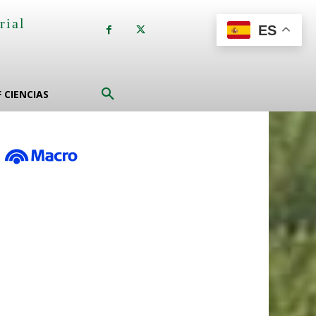
rial
ES
a
F CIENCIAS