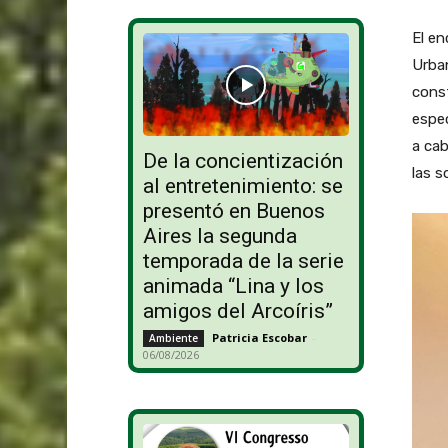
El en
Urba
cons
espec
a ca
De la concientización
las s
al entretenimiento: se
presentó en Buenos
Aires la segunda
temporada de la serie
animada “Lina y los
amigos del Arcoíris”
Patricia Escobar
-
Ambiente
06/08/2026