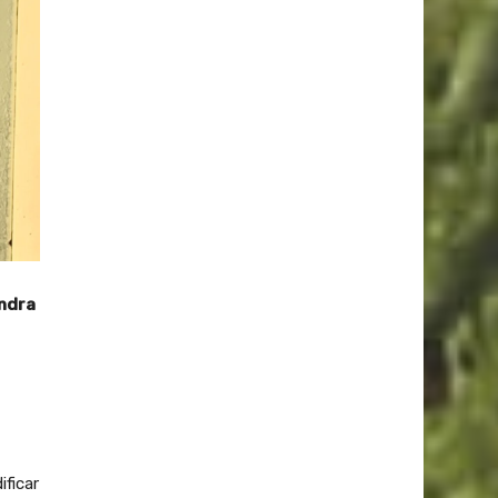
ndra
ificar