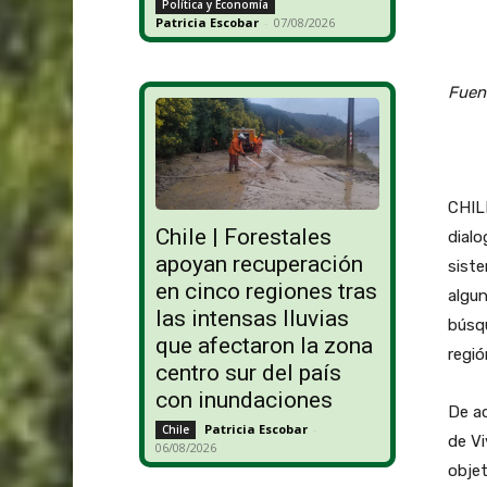
Política y Economía
Patricia Escobar
-
07/08/2026
Fuen
CHILE
Chile | Forestales
dialo
apoyan recuperación
siste
en cinco regiones tras
algun
las intensas lluvias
búsqu
que afectaron la zona
regió
centro sur del país
con inundaciones
De ac
Patricia Escobar
-
Chile
de Vi
06/08/2026
objet