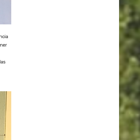
ncia
ener
las