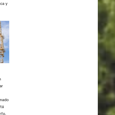
ica y
n
ar
umado
stá
rfo,