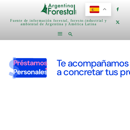
Fuente de información forestal, foresto-industrial y
ambiental de Argentina y América Latina