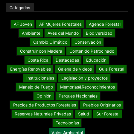
Categorías
AF Joven
AF Mujeres Forestales
Agenda Forestal
Ambiente
Aves del Mundo
Biodiversidad
Cambio Climático
Conservación
Construir con Madera
Contenido Patrocinado
Costa Rica
Destacadas
Educación
Energías Renovables
Galería de videos
Guia Forestal
Institucionales
Legislación y proyectos
Manejo de Fuego
Memorias&Reconocimientos
Opinión
Parques Nacionales
Precios de Productos Forestales
Pueblos Originarios
Reservas Naturales Privadas
Salud
Sur Forestal
Tecnologías
Valor Ambiental