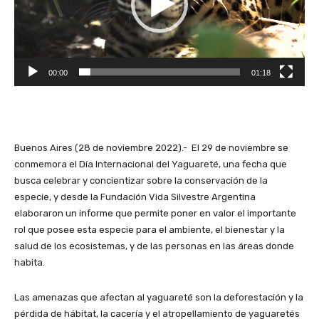
d
u
c
t
00:00
01:18
o
r
d
e
v
Buenos Aires (28 de noviembre 2022).- El 29 de noviembre se
í
conmemora el Día Internacional del Yaguareté, una fecha que
d
busca celebrar y concientizar sobre la conservación de la
e
especie, y desde la Fundación Vida Silvestre Argentina
o
elaboraron un informe que permite poner en valor el importante
rol que posee esta especie para el ambiente, el bienestar y la
salud de los ecosistemas, y de las personas en las áreas donde
habita.
Las amenazas que afectan al yaguareté son la deforestación y la
pérdida de hábitat, la cacería y el atropellamiento de yaguaretés