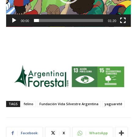
u
c
t
00:00
01:20
o
r
d
e
v
í
d
e
o
TAGS
felino
Fundación Vida Silvestre Argentina
yaguareté
Facebook
X
WhatsApp