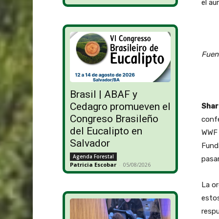
el au
Fuen
Brasil | ABAF y
Cedagro promueven el
Shar
Congreso Brasileño
confe
del Eucalipto en
WWF p
Salvador
Funda
Agenda Forestal
pasar
Patricia Escobar
-
05/08/2026
La or
estos
respu