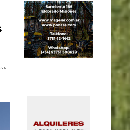
s
295