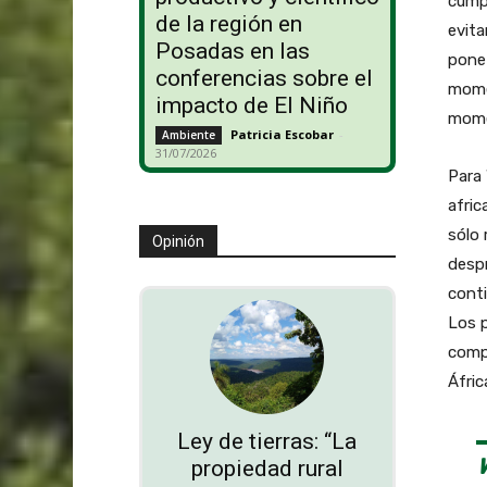
cumpl
de la región en
evita
Posadas en las
pone
conferencias sobre el
momen
impacto de El Niño
momen
Patricia Escobar
-
Ambiente
31/07/2026
Para 
afric
sólo 
Opinión
despr
conti
Los 
compr
Áfric
Ley de tierras: “La
propiedad rural