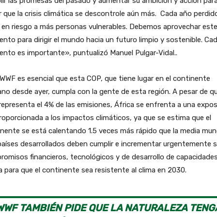
ir las promesas del pasado y aumentar su ambición y acción par
r que la crisis climática se descontrole aún más. Cada año perdid
 en riesgo a más personas vulnerables. Debemos aprovechar est
to para dirigir el mundo hacia un futuro limpio y sostenible. Ca
to es importante», puntualizó Manuel Pulgar-Vidal..
WWF es esencial que esta COP, que tiene lugar en el continente
ano desde ayer, cumpla con la gente de esta región. A pesar de q
representa el 4% de las emisiones, África se enfrenta a una expos
oporcionada a los impactos climáticos, ya que se estima que el
nente se está calentando 1.5 veces más rápido que la media mund
países desarrollados deben cumplir e incrementar urgentemente 
omisos financieros, tecnológicos y de desarrollo de capacidade
a para que el continente sea resistente al clima en 2030.
WWF TAMBIÉN PIDE QUE LA NATURALEZA TENG