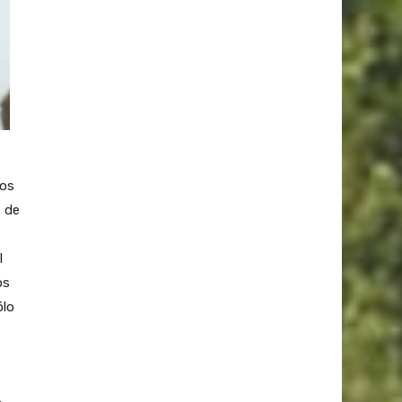
los
s de
l
os
ólo