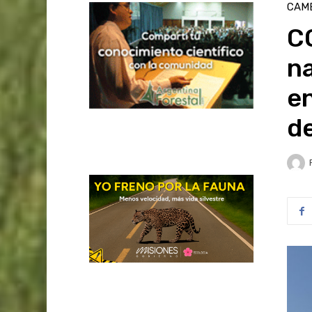
CAMB
CO
na
en
d