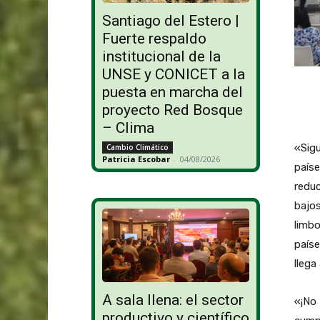
Santiago del Estero |
Fuerte respaldo
institucional de la
UNSE y CONICET a la
puesta en marcha del
proyecto Red Bosque
– Clima
«Sigu
Cambio Climático
Patricia Escobar
-
04/08/2026
paíse
reduc
bajos
limbo
paíse
llega
A sala llena: el sector
«¡No
productivo y científico