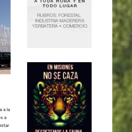
 a la
es a
mitar