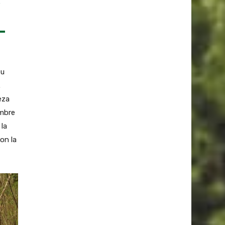
su
.
eza
umbre
 la
on la