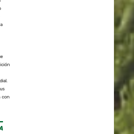
a
o
e
da
ue
ición
ial.
sus
s con
A