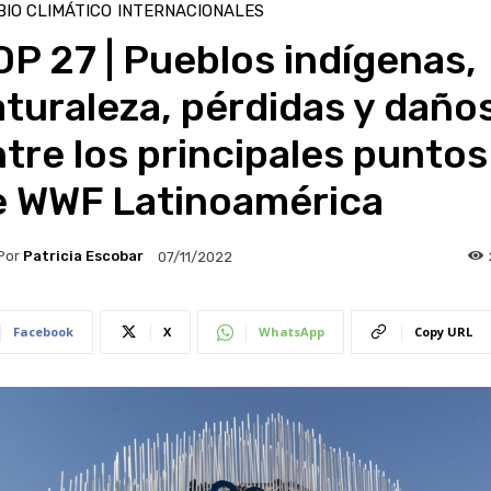
IO CLIMÁTICO
INTERNACIONALES
P 27 | Pueblos indígenas,
turaleza, pérdidas y daño
tre los principales puntos
e WWF Latinoamérica
Por
Patricia Escobar
07/11/2022
Facebook
X
WhatsApp
Copy URL