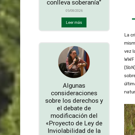
conlleva soberanía”
05/08/2026
Leer más
La cr
mism
vez l
WWF i
(SbN)
sobre
últim
Algunas
natur
consideraciones
sobre los derechos y
el debate de
modificación del
«Proyecto de Ley de
Inviolabilidad de la