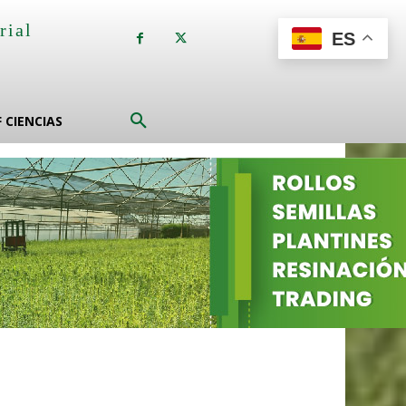
rial
ES
a
F CIENCIAS