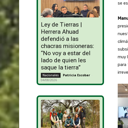
se es
Manu
Ley de Tierras |
presi
Herrera Ahuad
nuest
defendió a las
climá
chacras misioneras:
subsi
“No voy a estar del
muy l
lado de quien les
para 
saque la tierra”
irrev
Patricia Escobar
-
Nacionales
04/08/2026