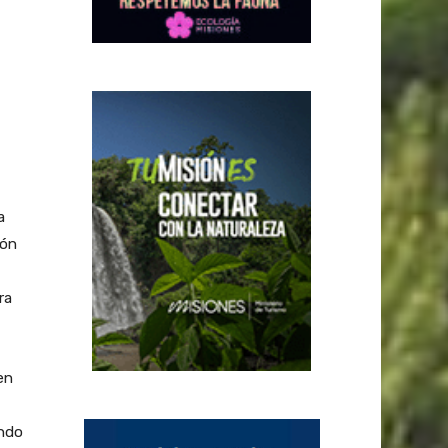
a
ión
ra
en
undo