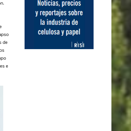
n.
e
lapso
s de
mos
mpo
es e