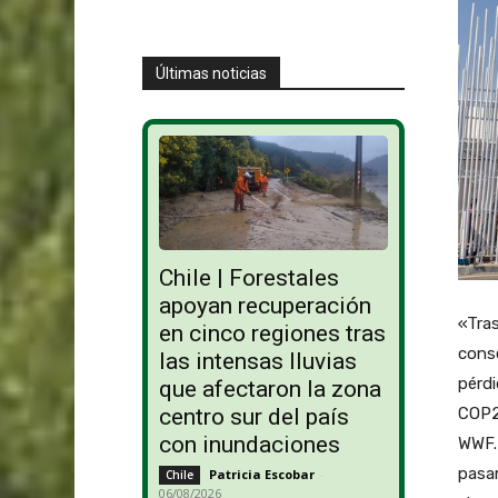
Últimas noticias
Chile | Forestales
apoyan recuperación
«Tras
en cinco regiones tras
conse
las intensas lluvias
pérdi
que afectaron la zona
COP27
centro sur del país
con inundaciones
WWF. 
pasar
Patricia Escobar
-
Chile
06/08/2026