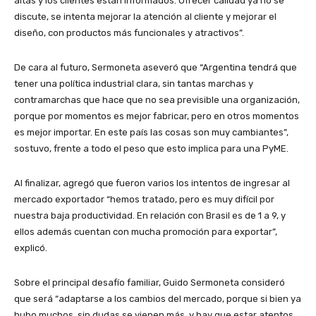
altas y los clientes están informados. Ofrecer calidad ya no se
discute, se intenta mejorar la atención al cliente y mejorar el
diseño, con productos más funcionales y atractivos”.
De cara al futuro, Sermoneta aseveró que “Argentina tendrá que
tener una política industrial clara, sin tantas marchas y
contramarchas que hace que no sea previsible una organización,
porque por momentos es mejor fabricar, pero en otros momentos
es mejor importar. En este país las cosas son muy cambiantes”,
sostuvo, frente a todo el peso que esto implica para una PyME.
Al finalizar, agregó que fueron varios los intentos de ingresar al
mercado exportador “hemos tratado, pero es muy difícil por
nuestra baja productividad. En relación con Brasil es de 1 a 9, y
ellos además cuentan con mucha promoción para exportar”,
explicó.
Sobre el principal desafío familiar, Guido Sermoneta consideró
que será “adaptarse a los cambios del mercado, porque si bien ya
hubo muchos, sin dudas se vienen más, y hay que estar atentos.