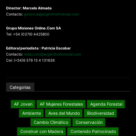
Director: Marcelo Almada
Contacto:
gerencia@argentinaforestal.com
G
rupo Misiones
Online.Com
SA
Tel: +54 (0376) 4425800
Editora/periodista : Patricia Escobar
Contacto:
redaccion@argentinaforestal.com
Cel: (+54)9 376 15 4 131636
Categorías
AF Joven
AF Mujeres Forestales
Agenda Forestal
Ambiente
Aves del Mundo
Biodiversidad
Cambio Climático
Conservación
Construir con Madera
Contenido Patrocinado