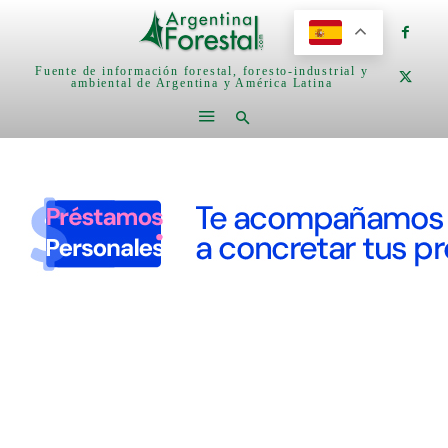
Fuente de información forestal, foresto-industrial y
ambiental de Argentina y América Latina