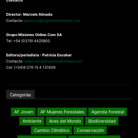
Contacto
Director: Marcelo Almada
Contacto:
gerencia@argentinaforestal.com
G
rupo Misiones
Online.Com
SA
Tel: +54 (0376) 4425800
Editora/periodista : Patricia Escobar
Contacto:
redaccion@argentinaforestal.com
Cel: (+54)9 376 15 4 131636
Categorías
AF Joven
AF Mujeres Forestales
Agenda Forestal
Ambiente
Aves del Mundo
Biodiversidad
Cambio Climático
Conservación