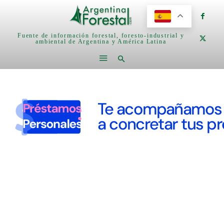
Fuente de información forestal, foresto-industrial y
ambiental de Argentina y América Latina