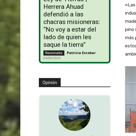
«Las 
Herrera Ahuad
indu
defendió a las
chacras misioneras:
mader
“No voy a estar del
pino 
lado de quien les
más p
saque la tierra”
estos
Patricia Escobar
-
Nacionales
ambie
04/08/2026
Opinión