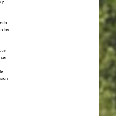
o y
e
ando
en los
rque
 ser
de
nsión