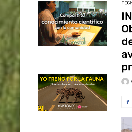
TEC
IN
Ob
de
av
p