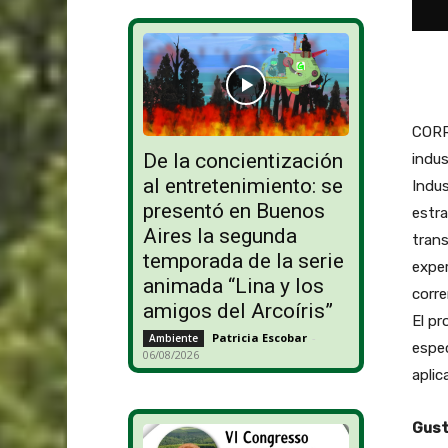
CORR
De la concientización
indus
al entretenimiento: se
Indus
presentó en Buenos
estra
Aires la segunda
tran
temporada de la serie
exper
animada “Lina y los
corre
amigos del Arcoíris”
El pr
Patricia Escobar
-
Ambiente
espec
06/08/2026
aplic
Gust