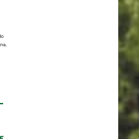
do
ina,
E