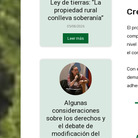
Ley de tierras: “La
propiedad rural
Cr
conlleva soberanía”
05/08/2026
El pr
comp
Leer más
nivel
el co
Con e
deman
adhes
Algunas
consideraciones
sobre los derechos y
el debate de
modificación del