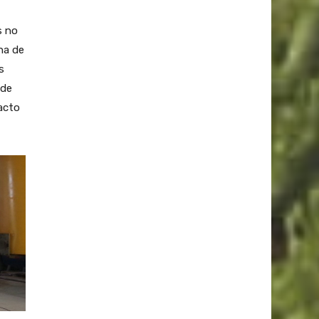
s no
na de
s
 de
acto