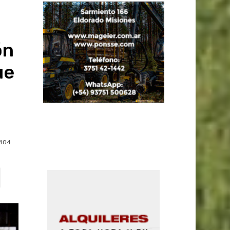
ón
ue
404