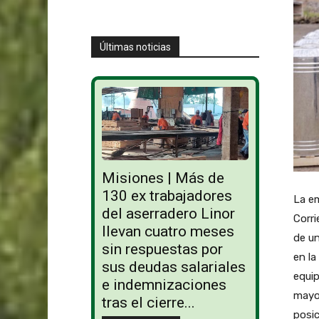
Últimas noticias
Misiones | Más de
130 ex trabajadores
La em
del aserradero Linor
Corri
llevan cuatro meses
de un
sin respuestas por
en la
sus deudas salariales
equi
e indemnizaciones
mayor
tras el cierre...
posic