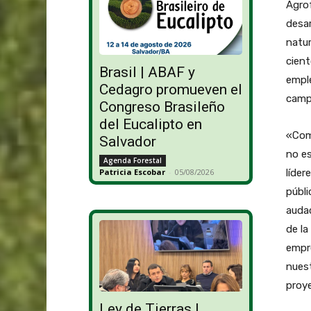
Agrof
desar
natur
cient
Brasil | ABAF y
emple
Cedagro promueven el
camp
Congreso Brasileño
del Eucalipto en
«Comp
Salvador
no es
Agenda Forestal
líder
Patricia Escobar
-
05/08/2026
públi
audac
de la
empre
nuest
proye
Ley de Tierras |