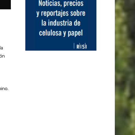
ía
ión
pino.