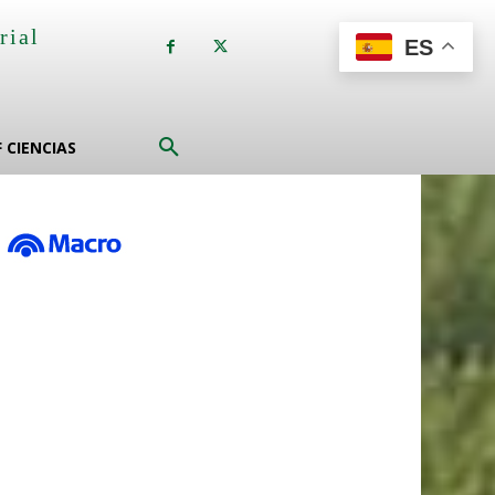
rial
ES
a
F CIENCIAS