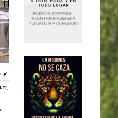
ingó,
artir
NTI),
á