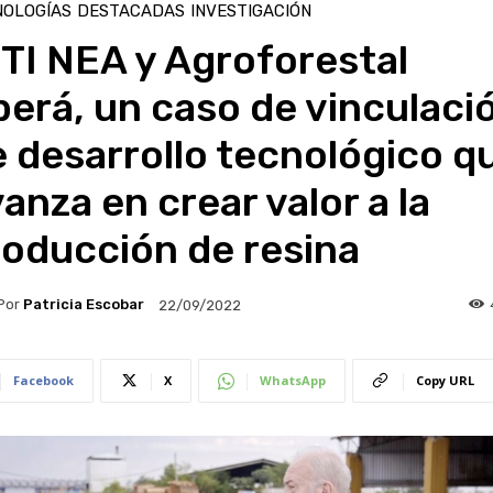
NOLOGÍAS
DESTACADAS
INVESTIGACIÓN
TI NEA y Agroforestal
erá, un caso de vinculaci
 desarrollo tecnológico q
anza en crear valor a la
roducción de resina
Por
Patricia Escobar
22/09/2022
Facebook
X
WhatsApp
Copy URL