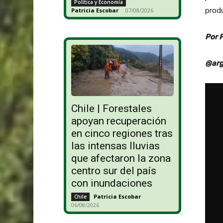
Política y Economía
produ
Patricia Escobar
-
07/08/2026
Por 
@arg
Chile | Forestales
apoyan recuperación
en cinco regiones tras
las intensas lluvias
que afectaron la zona
centro sur del país
con inundaciones
Patricia Escobar
-
Chile
06/08/2026