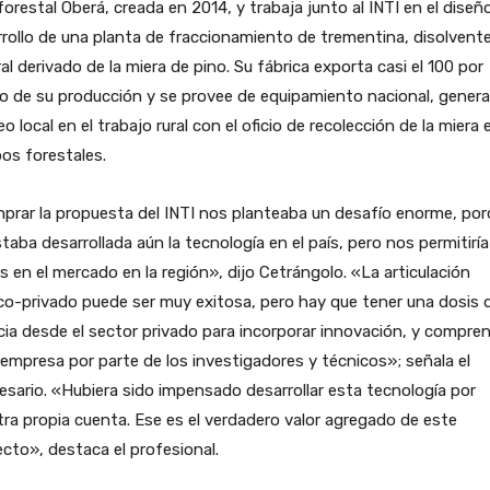
orestal Oberá, creada en 2014, y trabaja junto al INTI en el diseñ
rollo de una planta de fraccionamiento de trementina, disolvent
al derivado de la miera de pino. Su fábrica exporta casi el 100 por
o de su producción y se provee de equipamiento nacional, gener
o local en el trabajo rural con el oficio de recolección de la miera 
os forestales.
rar la propuesta del INTI nos planteaba un desafío enorme, po
taba desarrollada aún la tecnología en el país, pero nos permitiría
es en el mercado en la región», dijo Cetrángolo. «La articulación
co-privado puede ser muy exitosa, pero hay que tener una dosis 
ia desde el sector privado para incorporar innovación, y compre
 empresa por parte de los investigadores y técnicos»; señala el
sario. «Hubiera sido impensado desarrollar esta tecnología por
ra propia cuenta. Ese es el verdadero valor agregado de este
cto», destaca el profesional.