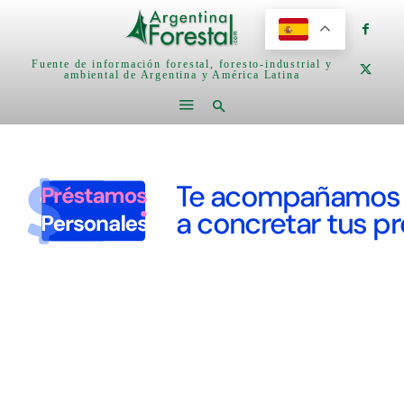
Fuente de información forestal, foresto-industrial y
ambiental de Argentina y América Latina