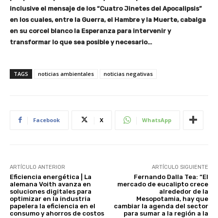
inclusive el mensaje de los “Cuatro Jinetes del Apocalipsis”
en los cuales, entre la Guerra, el Hambre y la Muerte, cabalga
en su corcel blanco la Esperanza para intervenir y
transformar lo que sea posible y necesario…
TAGS
noticias ambientales
noticias negativas
Facebook
X
WhatsApp
ARTÍCULO ANTERIOR
ARTÍCULO SIGUIENTE
Eficiencia energética | La
Fernando Dalla Tea: “El
alemana Voith avanza en
mercado de eucalipto crece
soluciones digitales para
alrededor de la
optimizar en la industria
Mesopotamia, hay que
papelera la eficiencia en el
cambiar la agenda del sector
consumo y ahorros de costos
para sumar a la región a la