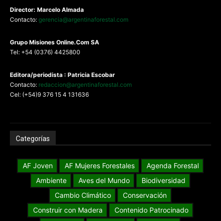
Director: Marcelo Almada
Contacto:
gerencia@argentinaforestal.com
G
rupo Misiones
Online.Com
SA
Tel: +54 (0376) 4425800
Editora/periodista : Patricia Escobar
Contacto:
redaccion@argentinaforestal.com
Cel: (+54)9 376 15 4 131636
Categorías
AF Joven
AF Mujeres Forestales
Agenda Forestal
Ambiente
Aves del Mundo
Biodiversidad
Cambio Climático
Conservación
Construir con Madera
Contenido Patrocinado