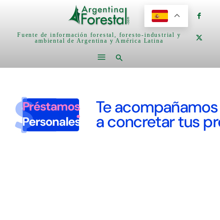
Fuente de información forestal, foresto-industrial y
ambiental de Argentina y América Latina