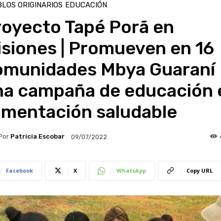
LOS ORIGINARIOS
EDUCACIÓN
royecto Tapé Porã en
siones | Promueven en 16
omunidades Mbya Guaraní
na campaña de educación 
imentación saludable
Por
Patricia Escobar
09/07/2022
Facebook
X
WhatsApp
Copy URL