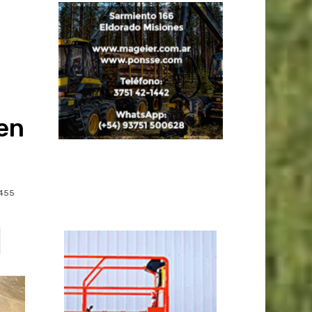
en
455