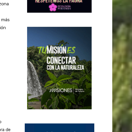
 zona
n más
ión
o
ora de