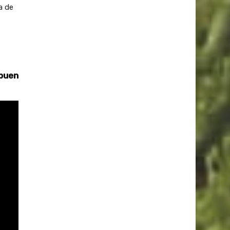
a de
 buen