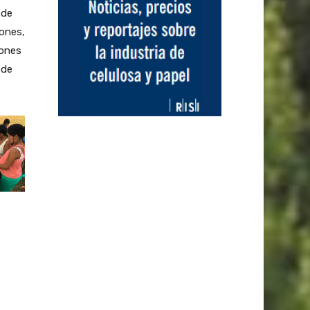
 de
iones,
iones
 de