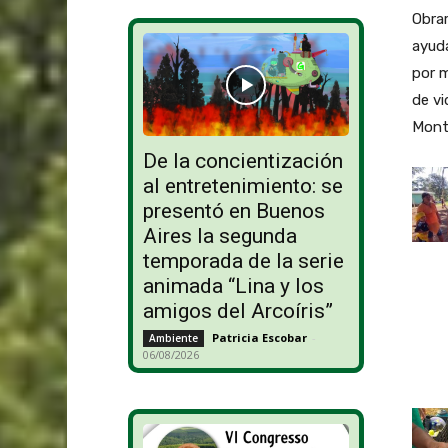
Obrar
ayuda
por m
de vi
Mont
De la concientización
al entretenimiento: se
presentó en Buenos
Aires la segunda
temporada de la serie
animada “Lina y los
amigos del Arcoíris”
Patricia Escobar
-
Ambiente
06/08/2026