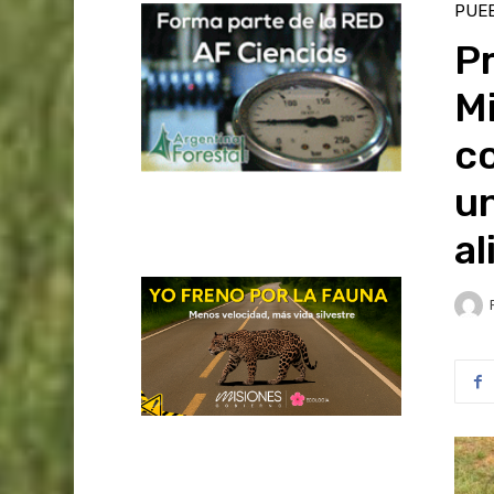
PUEB
P
Mi
c
u
al