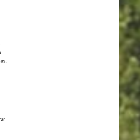
e
a
nas,
rar