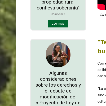
propiedad rural
conlleva soberanía”
05/08/2026
La 
Leer más
“T
bu
Con e
cotid
Algunas
centr
consideraciones
sobre los derechos y
“La c
el debate de
sino 
modificación del
cultu
«Proyecto de Ley de