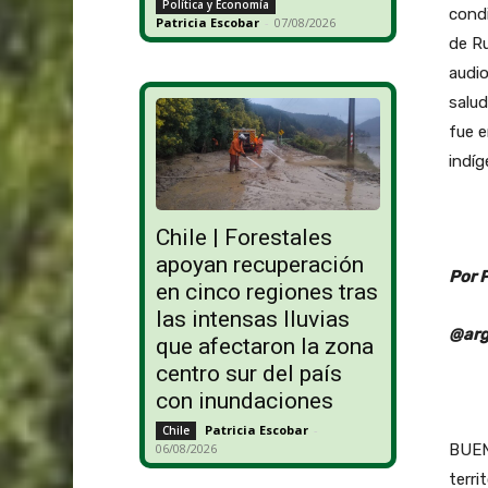
Política y Economía
cond
Patricia Escobar
-
07/08/2026
de R
audio
salud
fue 
indíg
Chile | Forestales
apoyan recuperación
Por 
en cinco regiones tras
las intensas lluvias
@arg
que afectaron la zona
centro sur del país
con inundaciones
Patricia Escobar
-
Chile
BUEN
06/08/2026
terri