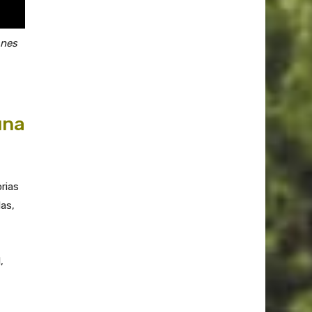
ones
una
rias
las,
,