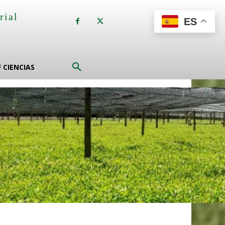
rial
ES
a
F CIENCIAS