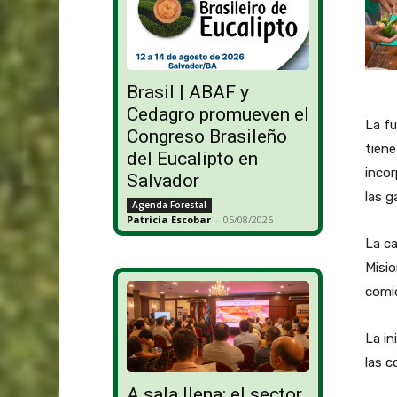
Brasil | ABAF y
Cedagro promueven el
La f
Congreso Brasileño
tiene
del Eucalipto en
incor
Salvador
las g
Agenda Forestal
Patricia Escobar
-
05/08/2026
La ca
Misio
comid
La in
las c
A sala llena: el sector