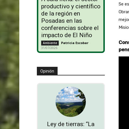
Se es
productivo y científico
Obrar
de la región en
mejor
Posadas en las
conferencias sobre el
Misio
impacto de El Niño
Cons
Patricia Escobar
-
Ambiente
31/07/2026
pen
Opinión
Ley de tierras: “La