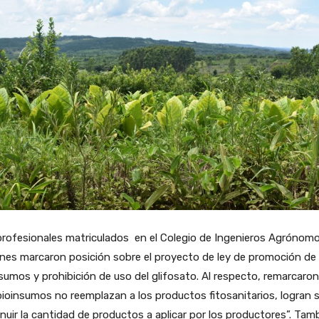
profesionales matriculados en el Colegio de Ingenieros Agrónom
nes marcaron posición sobre el proyecto de ley de promoción de
sumos y prohibición de uso del glifosato. Al respecto, remarcaro
bioinsumos no reemplazan a los productos fitosanitarios, logran s
nuir la cantidad de productos a aplicar por los productores”. Tam