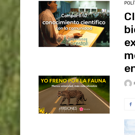
POLÍ
CI
b
ex
m
en