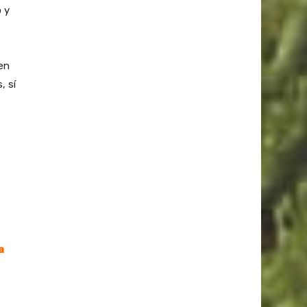
 y
en
, sí
a