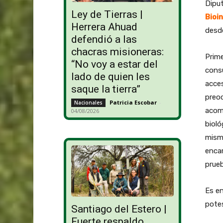
Diput
Ley de Tierras |
Bioi
Herrera Ahuad
desde
defendió a las
chacras misioneras:
Prim
“No voy a estar del
consu
lado de quien les
acces
saque la tierra”
preoc
Patricia Escobar
-
Nacionales
acomp
04/08/2026
bioló
mism
encar
prueb
Es en
potes
Santiago del Estero |
Fuerte respaldo