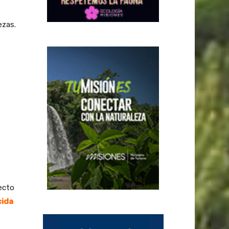
ezas.
yecto
cida