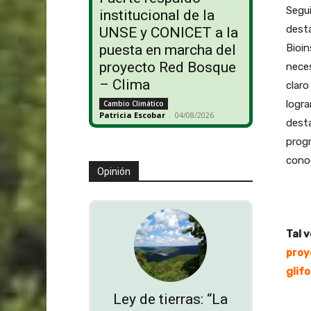
Segui
institucional de la
desta
UNSE y CONICET a la
Bioin
puesta en marcha del
proyecto Red Bosque
neces
– Clima
claro
logra
Cambio Climático
Patricia Escobar
-
04/08/2026
desta
progr
cono
Opinión
Tal v
proy
glif
Ley de tierras: “La