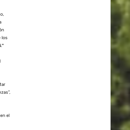
to,
a
ión
 los
.°
l
tar
ezas”,
en el