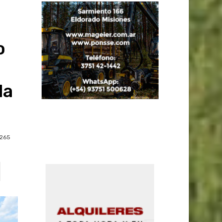
o
da
265