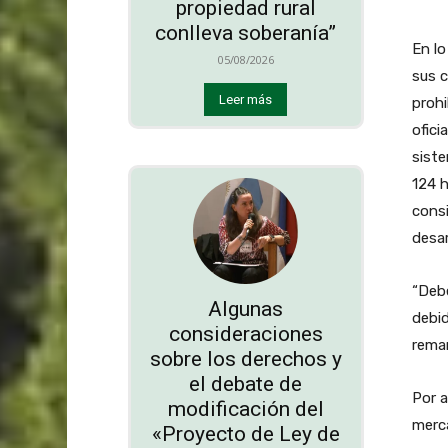
propiedad rural
conlleva soberanía”
En lo
05/08/2026
sus c
Leer más
prohi
ofici
siste
124 
cons
desar
“Debe
Algunas
debid
consideraciones
rema
sobre los derechos y
el debate de
Por a
modificación del
merca
«Proyecto de Ley de