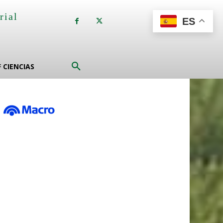
rial
ES
a
F CIENCIAS