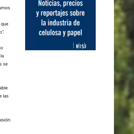
sumos
 que
o”.
mo
la
s se
ible
e las
isión