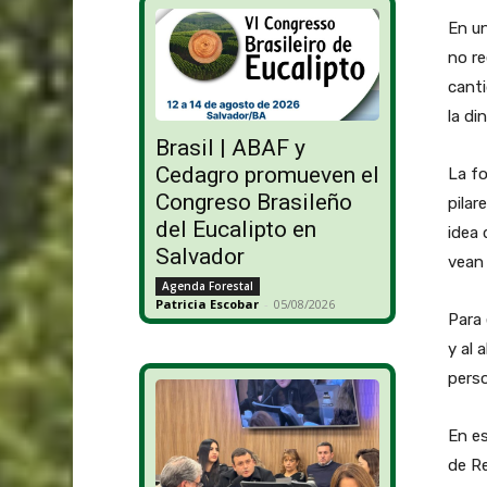
En un
no re
cant
la di
Brasil | ABAF y
Cedagro promueven el
La fo
Congreso Brasileño
pilar
del Eucalipto en
idea 
Salvador
vean
Agenda Forestal
Patricia Escobar
-
05/08/2026
Para 
y al 
perso
En es
de R