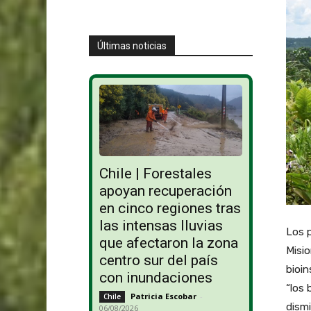
Últimas noticias
Chile | Forestales
apoyan recuperación
en cinco regiones tras
las intensas lluvias
Los 
que afectaron la zona
Misio
centro sur del país
bioin
con inundaciones
“los 
Patricia Escobar
-
Chile
dismi
06/08/2026