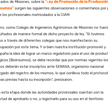
ados de Misiones, sobre la
“L
ey de Promoción de la Producció
nsumos”
surgen las siguientes observaciones o comentarios por 
 los profesionales matriculados a la CIAM.
ero, como Colegio de Ingenieros Agrónomos de Misiones no fuer
ltados de manera formal de dicho proyecto de ley. “Sí tuvimos
o a través de diferentes colegas que nos manifestaron su
upación por este tema. Y si bien nuestra institución promovió y
aña la idea de lograr un marco regulatorio para el uso de produc
gicos (Bioinsumos), se debe recordar que por normas vigentes lo
os deberán estar inscriptos ante SENASA, organismo nacional
gado del registro de los mismos, lo que conlleva todo el protoco
as previas hasta su inscripción”, precisaron.
 esta etapa donde las autoridades provinciales cuentan con la
tad de aprobarlo o no, y registrarlo para su uso en el territorio.