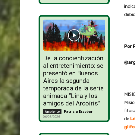
indic
debid
Por 
De la concientización
@arg
al entretenimiento: se
presentó en Buenos
Aires la segunda
temporada de la serie
MISI
animada “Lina y los
Misio
amigos del Arcoíris”
fitos
Patricia Escobar
-
Ambiente
06/08/2026
de
Le
glif