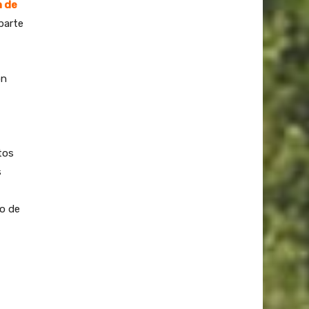
n de
parte
on
tos
s
lo de