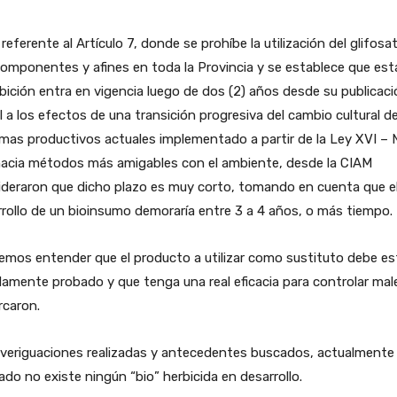
 referente al Artículo 7, donde se prohíbe la utilización del glifosa
omponentes y afines en toda la Provincia y se establece que est
bición entra en vigencia luego de dos (2) años desde su publicac
al a los efectos de una transición progresiva del cambio cultural de
mas productivos actuales implementado a partir de la Ley XVI – N
hacia métodos más amigables con el ambiente, desde la CIAM
ideraron que dicho plazo es muy corto, tomando en cuenta que e
rollo de un bioinsumo demoraría entre 3 a 4 años, o más tiempo.
mos entender que el producto a utilizar como sustituto debe es
amente probado y que tenga una real eficacia para controlar mal
rcaron.
veriguaciones realizadas y antecedentes buscados, actualmente 
do no existe ningún “bio” herbicida en desarrollo.