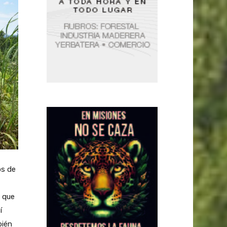
os de
n que
í
bién