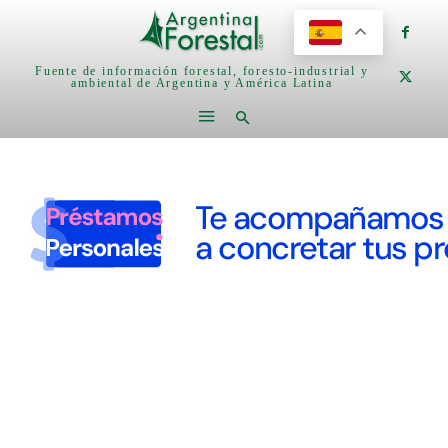
Fuente de información forestal, foresto-industrial y
ambiental de Argentina y América Latina