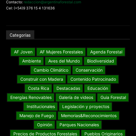
Contacto:
redaccion@argentinaforestal.com
Cel: (+54)9 376 15 4 131636
Categorías
AF Joven
AF Mujeres Forestales
Agenda Forestal
Ambiente
Aves del Mundo
Biodiversidad
Cambio Climático
Conservación
Construir con Madera
Contenido Patrocinado
Costa Rica
Destacadas
Educación
Energías Renovables
Galería de videos
Guia Forestal
Institucionales
Legislación y proyectos
Manejo de Fuego
Memorias&Reconocimientos
Opinión
Parques Nacionales
Precios de Productos Forestales
Pueblos Originarios