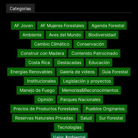
Categorías
AF Joven
AF Mujeres Forestales
Agenda Forestal
Ambiente
Aves del Mundo
Biodiversidad
Cambio Climático
Conservación
Construir con Madera
Contenido Patrocinado
Costa Rica
Destacadas
Educación
Energías Renovables
Galería de videos
Guia Forestal
Institucionales
Legislación y proyectos
Manejo de Fuego
Memorias&Reconocimientos
Opinión
Parques Nacionales
Precios de Productos Forestales
Pueblos Originarios
Reservas Naturales Privadas
Salud
Sur Forestal
Tecnologías
Valor Ambiental