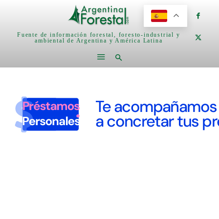
Fuente de información forestal, foresto-industrial y
ambiental de Argentina y América Latina