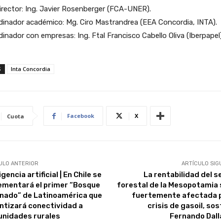
rector: Ing. Javier Rosenberger (FCA-UNER).
inador académico: Mg. Ciro Mastrandrea (EEA Concordia, INTA).
inador con empresas: Ing. Ftal Francisco Cabello Oliva (Iberpapel
S
Inta Concordia
Facebook
X
Cuota
ULO ANTERIOR
ARTÍCULO SIG
igencia artificial | En Chile se
La rentabilidad del s
ementará el primer “Bosque
forestal de la Mesopotamia 
inado” de Latinoamérica que
fuertemente afectada p
ntizará conectividad a
crisis de gasoil, so
nidades rurales
Fernando Dall