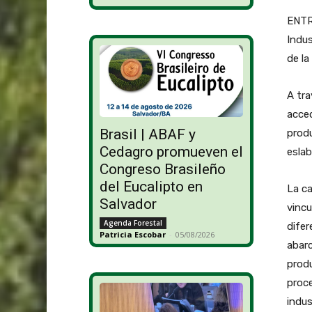
ENTR
Indus
de la
A tra
acced
Brasil | ABAF y
produ
Cedagro promueven el
eslab
Congreso Brasileño
del Eucalipto en
La ca
Salvador
vincu
Agenda Forestal
difer
Patricia Escobar
-
05/08/2026
abarc
produ
proce
indus