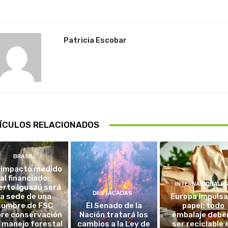
Patricia Escobar
ÍCULOS RELACIONADOS
BRASIL
 impacto medido
al financiado:
INTERNACIONALE
erto Iguazú será
DESTACADAS
la sede de una
Europa impulsa
cumbre de FSC
El Senado de la
papel: todo
re conservación
Nación tratará los
embalaje debe
l manejo forestal
cambios a la Ley de
ser reciclable 