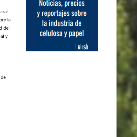
onal
bre la
d del
al y
 de