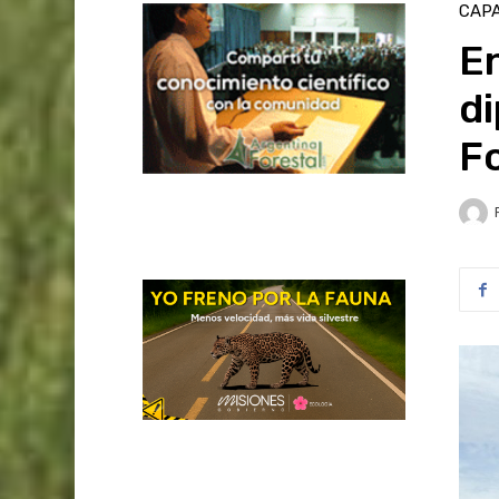
CAPA
En
d
Fo