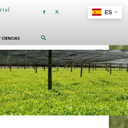
rial
ES
a
F CIENCIAS