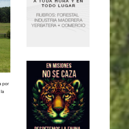
a por
la