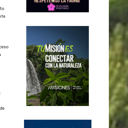
to
nte
oceso
a
:
 de