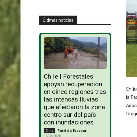
Últimas noticias
Chile | Forestales
apoyan recuperación
En ju
en cinco regiones tras
la Fa
las intensas lluvias
Asoci
que afectaron la zona
centro sur del país
Urug
con inundaciones
Patricia Escobar
-
Chile
06/08/2026