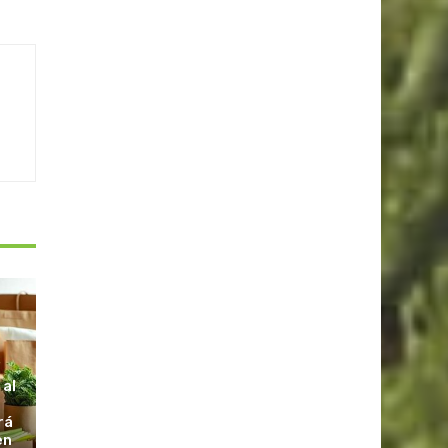
S
 al
rá
en