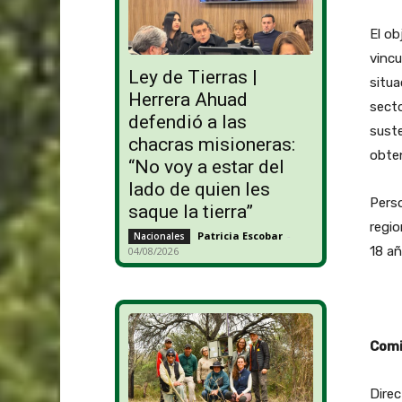
El ob
vincu
Ley de Tierras |
situa
Herrera Ahuad
secto
defendió a las
suste
chacras misioneras:
obte
“No voy a estar del
lado de quien les
Perso
saque la tierra”
regio
Patricia Escobar
-
Nacionales
18 añ
04/08/2026
Comi
Direc