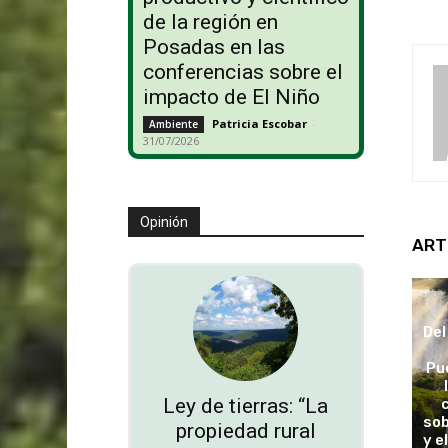
de la región en
Posadas en las
conferencias sobre el
impacto de El Niño
Patricia Escobar
-
Ambiente
31/07/2026
Opinión
ART
Del
Pu
Ley de tierras: “La
sob
propiedad rural
y e