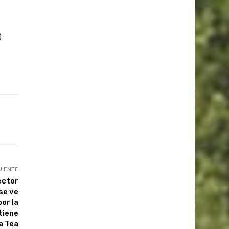
)
UIENTE
ector
se ve
or la
stiene
a Tea