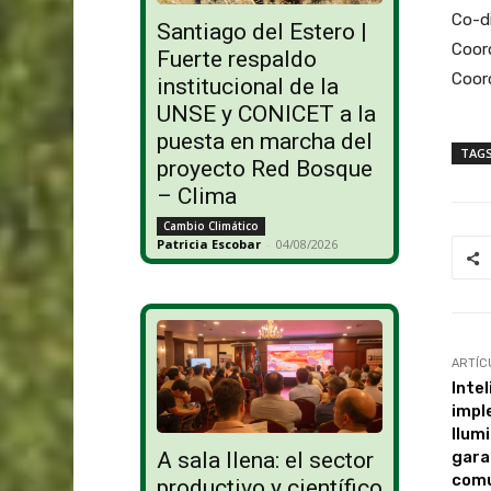
Co-di
Santiago del Estero |
Coord
Fuerte respaldo
Coord
institucional de la
UNSE y CONICET a la
puesta en marcha del
TAG
proyecto Red Bosque
– Clima
Cambio Climático
Patricia Escobar
-
04/08/2026
ARTÍC
Intel
impl
Ilum
gara
A sala llena: el sector
comu
productivo y científico