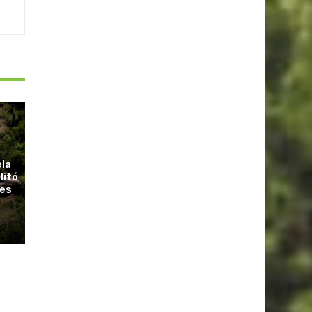
ela
litó
ues
r