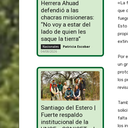
Herrera Ahuad
«La f
defendió a las
que d
chacras misioneras:
fuego
“No voy a estar del
Esto 
lado de quien les
propi
saque la tierra”
extin
Patricia Escobar
-
Nacionales
04/08/2026
Por e
un gr
proto
los p
revis
Tambi
Santiago del Estero |
solic
Fuerte respaldo
falta
institucional de la
los i