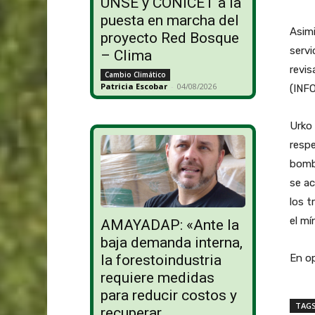
UNSE y CONICET a la
puesta en marcha del
Asimi
proyecto Red Bosque
servi
– Clima
revis
Cambio Climático
Patricia Escobar
-
04/08/2026
(INF
Urko 
respe
bombe
se ac
los t
el mí
AMAYADAP: «Ante la
baja demanda interna,
En op
la forestoindustria
requiere medidas
para reducir costos y
TAG
recuperar