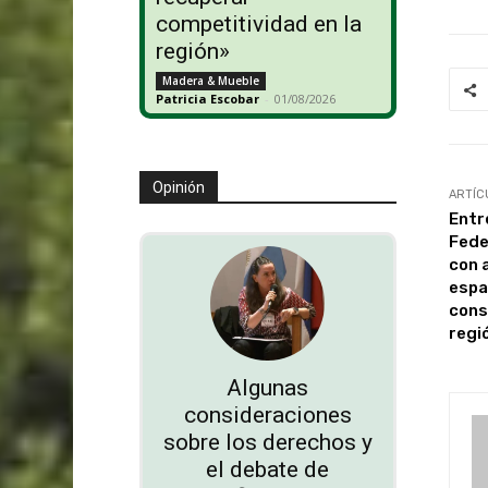
competitividad en la
región»
Madera & Mueble
Patricia Escobar
-
01/08/2026
Opinión
ARTÍC
Entr
Fede
con a
espa
cons
regi
Algunas
consideraciones
sobre los derechos y
el debate de