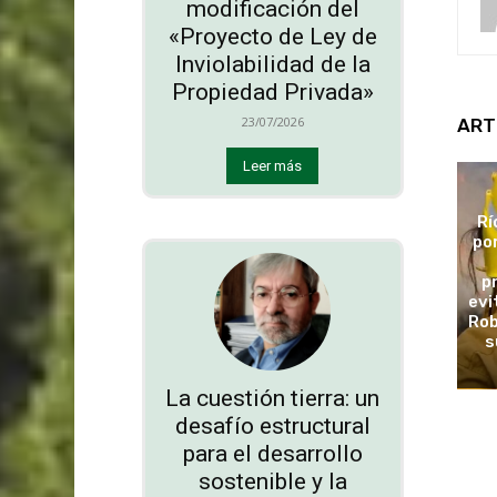
modificación del
«Proyecto de Ley de
Inviolabilidad de la
Propiedad Privada»
23/07/2026
ART
Leer más
Rí
po
p
evi
Rob
s
La cuestión tierra: un
desafío estructural
para el desarrollo
sostenible y la