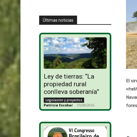
Últimas noticias
Ley de tierras: “La
El si
propiedad rural
«heli
conlleva soberanía”
Navar
Legislación y proyectos
Patricia Escobar
-
05/08/2026
fores