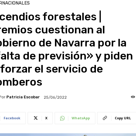
RNACIONALES
cendios forestales |
remios cuestionan al
bierno de Navarra por la
alta de previsión» y piden
forzar el servicio de
omberos
Por
Patricia Escobar
25/06/2022
Facebook
X
WhatsApp
Copy URL