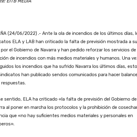
te: EITB MEDIA
A (24/06/2022) .- Ante la ola de incendios de los últimos días, 
catos ELA y LAB han criticado la falta de previsión mostrada a s
o por el Gobierno de Navarra y han pedido reforzar los servicios de
nción de incendios con más medios materiales y humanos. Una ve
guidos los incendios que ha sufrido Navarra los últimos días, est
sindicatos han publicado sendos comunicados para hacer balance
r respuestas.
e sentido, ELA ha criticado «la falta de previsión del Gobierno de
ra al poner en marcha los protocolos y la prohibición de cosecha
cia que «no hay suficientes medios materiales y personales en
eros».