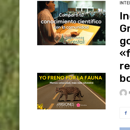
INTE
In
G
go
«f
re
b