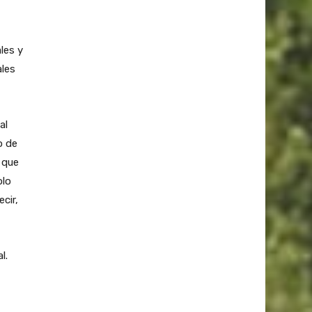
les y
ales
al
o de
 que
olo
cir,
l.