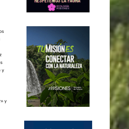
los
u
z
os
 y
r» y