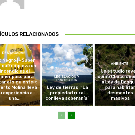
ÍCULOS RELACIONADOS
DESTACADAS
o Negro | «Saber
AMBIENTE
r qué empieza un
incendio es el
Un estudio rev
rimer paso para
cómo Chaco debi
LEGISLACIÓN Y
PROYECTOS
tar el siguiente»:
la Ley de Bosq
erto Molina lleva
Ley de tierras: “La
para habilita
u experiencia a
propiedad rural
desmontes
una...
conlleva soberanía”
masivos