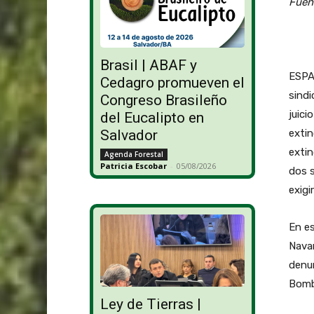
Fuen
Brasil | ABAF y
ESPAÑ
Cedagro promueven el
sindi
Congreso Brasileño
juici
del Eucalipto en
exti
Salvador
extin
Agenda Forestal
Patricia Escobar
-
05/08/2026
dos 
exigi
En es
Navar
denun
Bomb
Ley de Tierras |