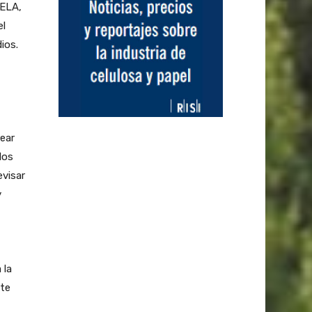
 ELA,
el
ios.
ear
los
evisar
y
 la
nte