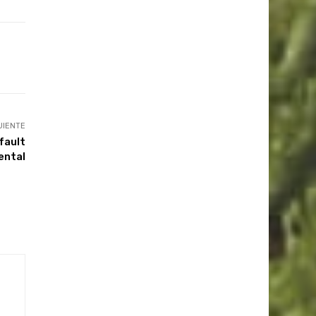
UIENTE
fault
ental