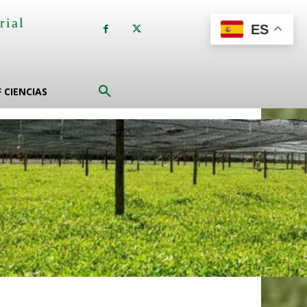
rial
ES
a
F CIENCIAS