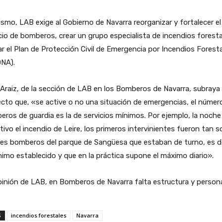
smo, LAB exige al Gobierno de Navarra reorganizar y fortalecer el
cio de bomberos, crear un grupo especialista de incendios foresta
ar el Plan de Protección Civil de Emergencia por Incendios Forest
ONA).
Araiz, de la sección de LAB en los Bomberos de Navarra, subraya 
cto que, «se active o no una situación de emergencias, el númer
ros de guardia es la de servicios mínimos. Por ejemplo, la noche
tivo el incendio de Leire, los primeros intervinientes fueron tan s
res bomberos del parque de Sangüesa que estaban de turno, es de
nimo establecido y que en la práctica supone el máximo diario».
inión de LAB, en Bomberos de Navarra falta estructura y persona
S
incendios forestales
Navarra