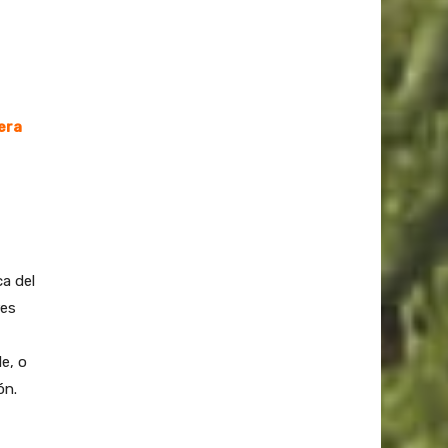
era
a del
res
e, o
ón.