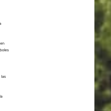
a
 en
rboles
 las
la