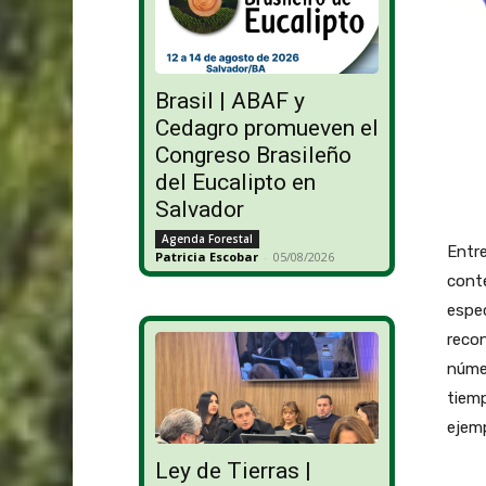
Brasil | ABAF y
Cedagro promueven el
Congreso Brasileño
del Eucalipto en
Salvador
Agenda Forestal
Entre
Patricia Escobar
-
05/08/2026
conte
espec
reco
númer
tiemp
ejemp
Ley de Tierras |