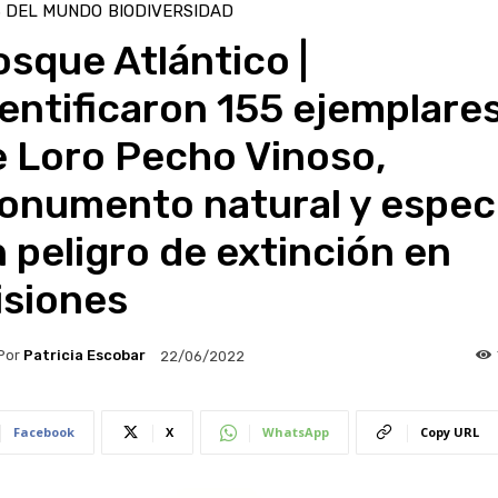
S DEL MUNDO
BIODIVERSIDAD
sque Atlántico |
entificaron 155 ejemplare
e Loro Pecho Vinoso,
onumento natural y espec
 peligro de extinción en
isiones
Por
Patricia Escobar
22/06/2022
Facebook
X
WhatsApp
Copy URL