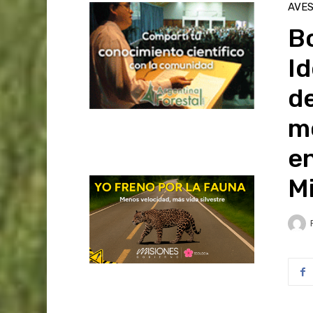
AVE
Bo
Id
d
m
en
M