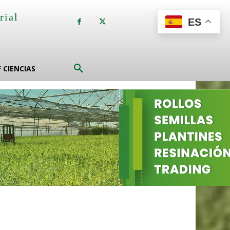
rial
ES
a
F CIENCIAS