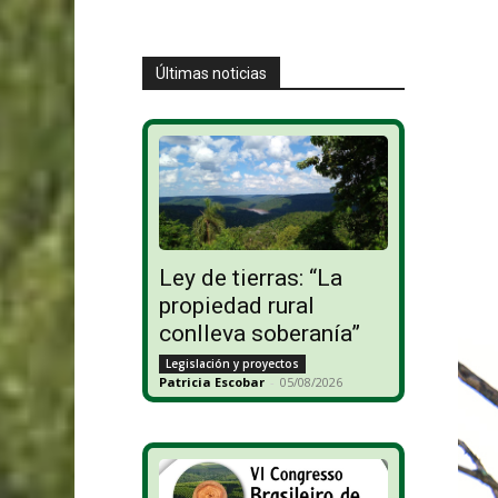
Últimas noticias
Ley de tierras: “La
propiedad rural
conlleva soberanía”
Legislación y proyectos
Patricia Escobar
-
05/08/2026