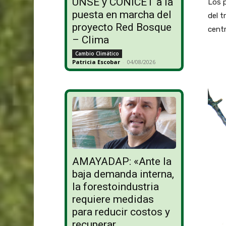
UNSE y CONICET a la
Los p
puesta en marcha del
del t
proyecto Red Bosque
centr
– Clima
Cambio Climático
Patricia Escobar
-
04/08/2026
AMAYADAP: «Ante la
baja demanda interna,
la forestoindustria
requiere medidas
para reducir costos y
recuperar