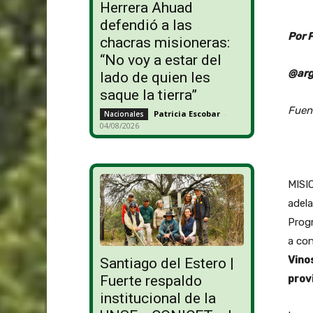
Herrera Ahuad
defendió a las
Por 
chacras misioneras:
“No voy a estar del
@arg
lado de quien les
saque la tierra”
Fuen
Patricia Escobar
-
Nacionales
04/08/2026
MISIO
adela
Progr
a con
Vino
Santiago del Estero |
Fuerte respaldo
prov
institucional de la