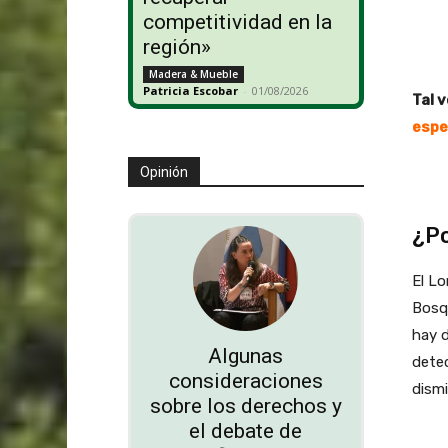
competitividad en la
región»
Madera & Mueble
Patricia Escobar
-
01/08/2026
Tal v
espe
Opinión
¿Po
El Lo
Bosq
hay d
Algunas
detec
consideraciones
dismi
sobre los derechos y
el debate de