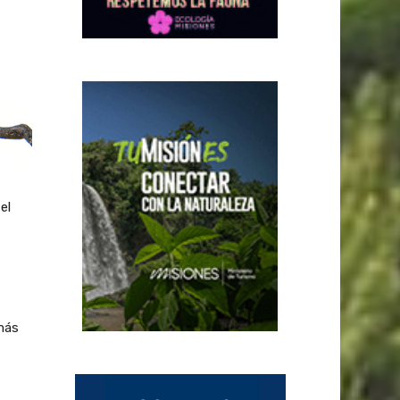
el
más