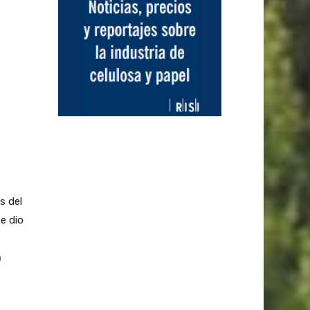
s del
e dio
a