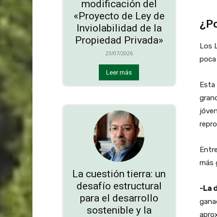
modificación del
«Proyecto de Ley de
¿Po
Inviolabilidad de la
Propiedad Privada»
Los L
23/07/2026
poca 
Leer más
Esta 
grand
jóven
repro
Entre
más 
La cuestión tierra: un
desafío estructural
-La 
para el desarrollo
ganad
sostenible y la
aprox