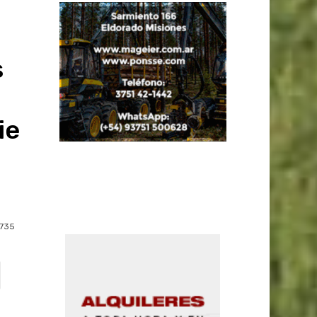
s
ie
735