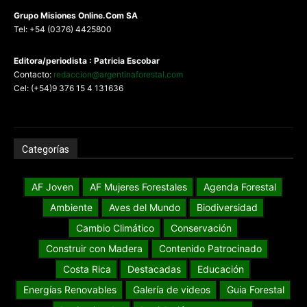
G
rupo Misiones
Online.Com
SA
Tel: +54 (0376) 4425800
Editora/periodista : Patricia Escobar
Contacto:
redaccion@argentinaforestal.com
Cel: (+54)9 376 15 4 131636
Categorías
AF Joven
AF Mujeres Forestales
Agenda Forestal
Ambiente
Aves del Mundo
Biodiversidad
Cambio Climático
Conservación
Construir con Madera
Contenido Patrocinado
Costa Rica
Destacadas
Educación
Energías Renovables
Galería de videos
Guia Forestal