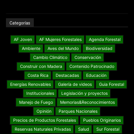
Categorías
AF Joven
AF Mujeres Forestales
Agenda Forestal
Ambiente
Aves del Mundo
Biodiversidad
Cambio Climático
Conservación
Construir con Madera
Contenido Patrocinado
Costa Rica
Destacadas
Educación
Energías Renovables
Galería de videos
Guia Forestal
Institucionales
Legislación y proyectos
Manejo de Fuego
Memorias&Reconocimientos
Opinión
Parques Nacionales
Precios de Productos Forestales
Pueblos Originarios
Reservas Naturales Privadas
Salud
Sur Forestal