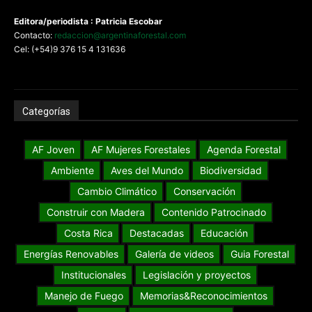
Editora/periodista : Patricia Escobar
Contacto:
redaccion@argentinaforestal.com
Cel: (+54)9 376 15 4 131636
Categorías
AF Joven
AF Mujeres Forestales
Agenda Forestal
Ambiente
Aves del Mundo
Biodiversidad
Cambio Climático
Conservación
Construir con Madera
Contenido Patrocinado
Costa Rica
Destacadas
Educación
Energías Renovables
Galería de videos
Guia Forestal
Institucionales
Legislación y proyectos
Manejo de Fuego
Memorias&Reconocimientos