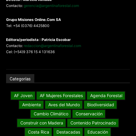
Contacto:
gerencia@argentinaforestal.com
G
rupo Misiones
Online.Com
SA
Tel: +54 (0376) 4425800
Editora/periodista : Patricia Escobar
Contacto:
redaccion@argentinaforestal.com
Cel: (+54)9 376 15 4 131636
Categorías
AF Joven
AF Mujeres Forestales
Agenda Forestal
Ambiente
Aves del Mundo
Biodiversidad
Cambio Climático
Conservación
Construir con Madera
Contenido Patrocinado
Costa Rica
Destacadas
Educación