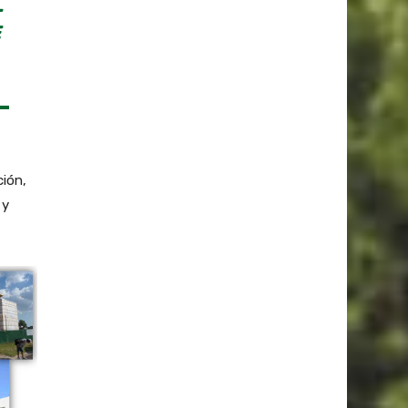
L
ción,
 y