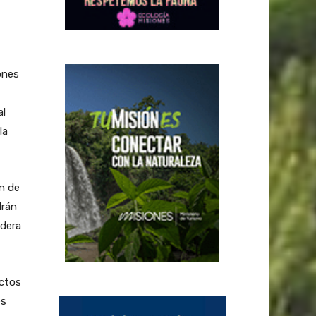
ones
al
la
n de
drán
adera
ectos
es