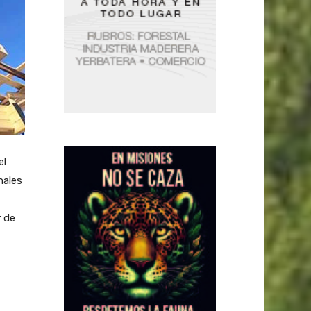
el
nales
r de