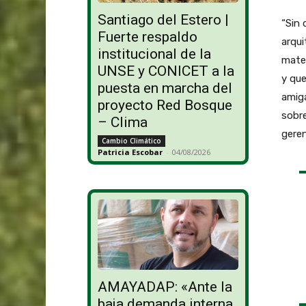
Santiago del Estero |
“Sin 
Fuerte respaldo
arqui
institucional de la
mate
UNSE y CONICET a la
y qu
puesta en marcha del
amiga
proyecto Red Bosque
sobre
– Clima
gere
Cambio Climático
Patricia Escobar
-
04/08/2026
AMAYADAP: «Ante la
baja demanda interna,