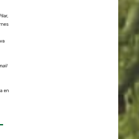
lar,
ernes
eva
mail
ra en