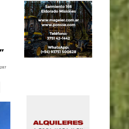
a
”
287