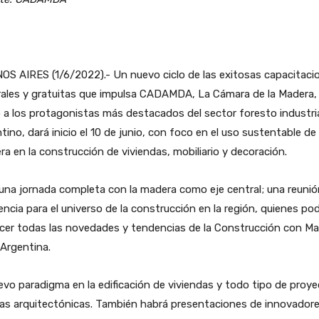
S AIRES (1/6/2022).- Un nuevo ciclo de las exitosas capacitaci
rales y gratuitas que impulsa CADAMDA, La Cámara de la Madera,
 a los protagonistas más destacados del sector foresto industri
tino, dará inicio el 10 de junio, con foco en el uso sustentable de 
a en la construcción de viviendas, mobiliario y decoración.
una jornada completa con la madera como eje central; una reunió
encia para el universo de la construcción en la región, quienes po
cer todas las novedades y tendencias de la Construcción con M
 Argentina.
evo paradigma en la edificación de viviendas y todo tipo de proy
ras arquitectónicas. También habrá presentaciones de innovador