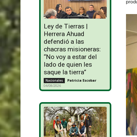
prod
Ley de Tierras |
Herrera Ahuad
defendió a las
chacras misioneras:
“No voy a estar del
lado de quien les
saque la tierra”
Patricia Escobar
-
Nacionales
04/08/2026