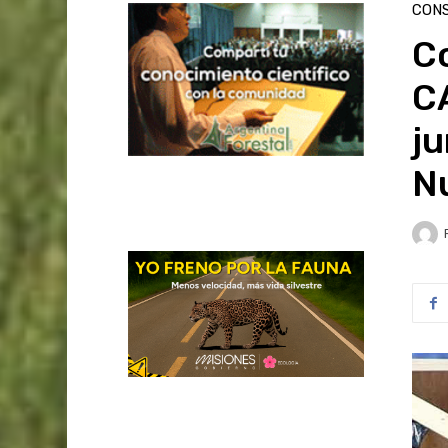
CON
C
C
ju
N