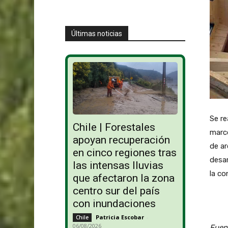
Últimas noticias
Se re
Chile | Forestales
marco
apoyan recuperación
de ar
en cinco regiones tras
desar
las intensas lluvias
la co
que afectaron la zona
centro sur del país
con inundaciones
Patricia Escobar
-
Chile
06/08/2026
Fuen