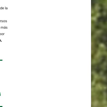
de la
ursos
y más
por
e,
A