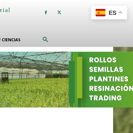
rial
ES
a
F CIENCIAS