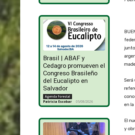
BUENO
fede
junto
argen
Brasil | ABAF y
mader
Cedagro promueven el
Congreso Brasileño
del Eucalipto en
Será 
Salvador
refer
cono
Agenda Forestal
Patricia Escobar
-
05/08/2026
en la
El nu
y ob