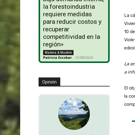
la forestoindustria
requiere medidas
La cá
para reducir costos y
Vivie
recuperar
10 de
competitividad en la
Viole
región»
edici
Madera & Mueble
Patricia Escobar
-
01/08/2026
La en
a in
Opinión
El ob
la co
comp