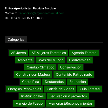
Editora/periodista : Patricia Escobar
Contacto:
redaccion@argentinaforestal.com
Cel: (+54)9 376 15 4 131636
Categorías
AF Joven
AF Mujeres Forestales
Agenda Forestal
Ambiente
Aves del Mundo
Biodiversidad
Cambio Climático
Conservación
Construir con Madera
Contenido Patrocinado
Costa Rica
Destacadas
Educación
Energías Renovables
Galería de videos
Guia Forestal
Institucionales
Legislación y proyectos
Manejo de Fuego
Memorias&Reconocimientos