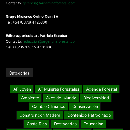
Contacto:
gerencia@argentinaforestal.com
G
rupo Misiones
Online.Com
SA
Tel: +54 (0376) 4425800
Editora/periodista : Patricia Escobar
Contacto:
redaccion@argentinaforestal.com
Cel: (+54)9 376 15 4 131636
Categorías
AF Joven
AF Mujeres Forestales
Agenda Forestal
Ambiente
Aves del Mundo
Biodiversidad
Cambio Climático
Conservación
Construir con Madera
Contenido Patrocinado
Costa Rica
Destacadas
Educación