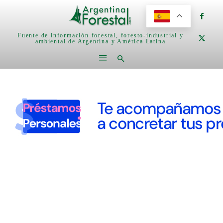
Fuente de información forestal, foresto-industrial y
ambiental de Argentina y América Latina