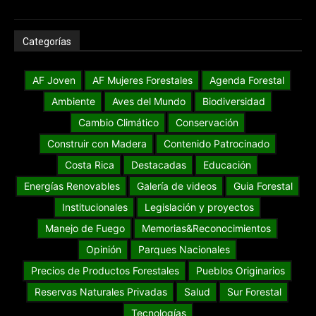
Categorías
AF Joven
AF Mujeres Forestales
Agenda Forestal
Ambiente
Aves del Mundo
Biodiversidad
Cambio Climático
Conservación
Construir con Madera
Contenido Patrocinado
Costa Rica
Destacadas
Educación
Energías Renovables
Galería de videos
Guia Forestal
Institucionales
Legislación y proyectos
Manejo de Fuego
Memorias&Reconocimientos
Opinión
Parques Nacionales
Precios de Productos Forestales
Pueblos Originarios
Reservas Naturales Privadas
Salud
Sur Forestal
Tecnologías