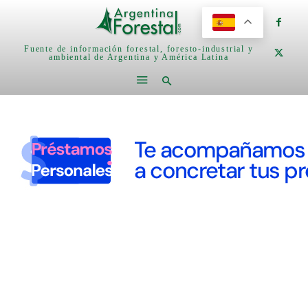
Fuente de información forestal, foresto-industrial y
ambiental de Argentina y América Latina