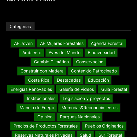
Categorías
AF Joven
AF Mujeres Forestales
Agenda Forestal
Ambiente
Aves del Mundo
Biodiversidad
Cambio Climático
Conservación
Construir con Madera
Contenido Patrocinado
Costa Rica
Destacadas
Educación
Energías Renovables
Galería de videos
Guia Forestal
Institucionales
Legislación y proyectos
Manejo de Fuego
Memorias&Reconocimientos
Opinión
Parques Nacionales
Precios de Productos Forestales
Pueblos Originarios
Reservas Naturales Privadas
Salud
Sur Forestal