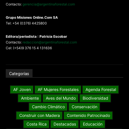
Contacto:
gerencia@argentinaforestal.com
G
rupo Misiones
Online.Com
SA
Tel: +54 (0376) 4425800
Editora/periodista : Patricia Escobar
Contacto:
redaccion@argentinaforestal.com
Cel: (+54)9 376 15 4 131636
Categorías
AF Joven
AF Mujeres Forestales
Agenda Forestal
Ambiente
Aves del Mundo
Biodiversidad
Cambio Climático
Conservación
Construir con Madera
Contenido Patrocinado
Costa Rica
Destacadas
Educación