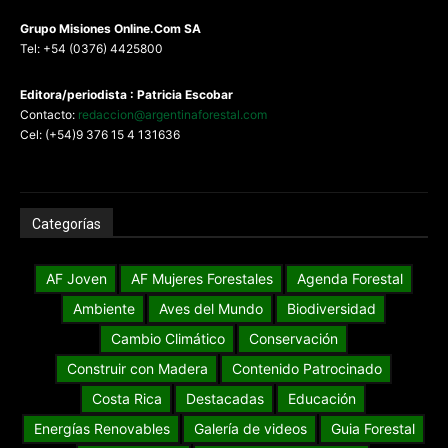
G
rupo Misiones
Online.Com
SA
Tel: +54 (0376) 4425800
Editora/periodista : Patricia Escobar
Contacto:
redaccion@argentinaforestal.com
Cel: (+54)9 376 15 4 131636
Categorías
AF Joven
AF Mujeres Forestales
Agenda Forestal
Ambiente
Aves del Mundo
Biodiversidad
Cambio Climático
Conservación
Construir con Madera
Contenido Patrocinado
Costa Rica
Destacadas
Educación
Energías Renovables
Galería de videos
Guia Forestal