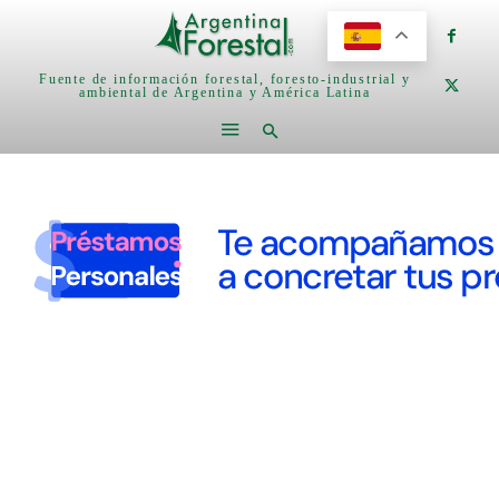
Fuente de información forestal, foresto-industrial y
ambiental de Argentina y América Latina