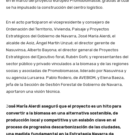
en el marco del proyecto europeo Promobiomasse, gracias al cual
se ha impulsado la construcción del centro logístico.
En el acto participaron el vicepresidente y consejero de
Ordenación del Territorio, Vivienda, Paisaje y Proyectos
Estratégicos del Gobierno de Navarra, José María Aierdi, el
alcalde de Aoiz, Ángel Martín Unzué; el director gerente de
Nasuvinsa, Alberto Bayona; el director general de Proyectos
Estratégicos del Ejecutivo foral, Rubén Goñi; y representantes del
sector público y privado vinculados a la biomasa y de las regiones
socias y asociadas de Promobiomasse, liderado por Nasuvinsa y
su agencia Lursarea. Pablo Rodero, de AVEBIOM, y Elena Baeza,
jefa de la Sección de Gestión Forestal de Gobierno de Navarra,
aportaron una visión técnica.
J
osé María Aierdi aseguró que el proyecto es un hito para
convertir a la biomasa en una alternativa sostenible, de
producción local y competitiva y un eslabón clave en el
proceso de progresiva descarbonización de las ciudades,
una medida fundamental en la Estrategia Navarra de