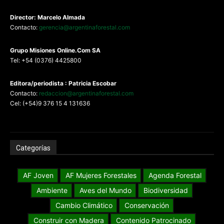
Director: Marcelo Almada
Contacto:
gerencia@argentinaforestal.com
G
rupo Misiones
Online.Com
SA
Tel: +54 (0376) 4425800
Editora/periodista : Patricia Escobar
Contacto:
redaccion@argentinaforestal.com
Cel: (+54)9 376 15 4 131636
Categorías
AF Joven
AF Mujeres Forestales
Agenda Forestal
Ambiente
Aves del Mundo
Biodiversidad
Cambio Climático
Conservación
Construir con Madera
Contenido Patrocinado