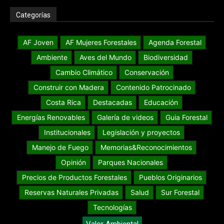
Categorías
AF Joven
AF Mujeres Forestales
Agenda Forestal
Ambiente
Aves del Mundo
Biodiversidad
Cambio Climático
Conservación
Construir con Madera
Contenido Patrocinado
Costa Rica
Destacadas
Educación
Energías Renovables
Galería de videos
Guia Forestal
Institucionales
Legislación y proyectos
Manejo de Fuego
Memorias&Reconocimientos
Opinión
Parques Nacionales
Precios de Productos Forestales
Pueblos Originarios
Reservas Naturales Privadas
Salud
Sur Forestal
Tecnologías
Valor Ambiental