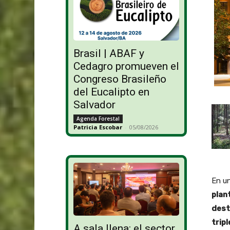
Brasil | ABAF y
Cedagro promueven el
Congreso Brasileño
del Eucalipto en
Salvador
Agenda Forestal
Patricia Escobar
-
05/08/2026
En un
plan
dest
tripl
A sala llena: el sector