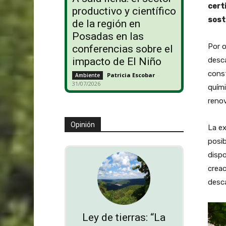
cert
productivo y científico
sost
de la región en
Posadas en las
Por o
conferencias sobre el
desca
impacto de El Niño
const
Patricia Escobar
-
Ambiente
31/07/2026
quími
renov
Opinión
La ex
posib
dispo
creac
desca
Ley de tierras: “La