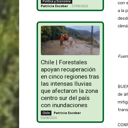
Política y Economía
con e
Patricia Escobar
-
07/08/2026
a la 
desde
climá
Fuen
Chile | Forestales
apoyan recuperación
en cinco regiones tras
las intensas lluvias
BUENO
que afectaron la zona
de ár
centro sur del país
mitig
con inundaciones
trans
Patricia Escobar
-
Chile
06/08/2026
CONFI