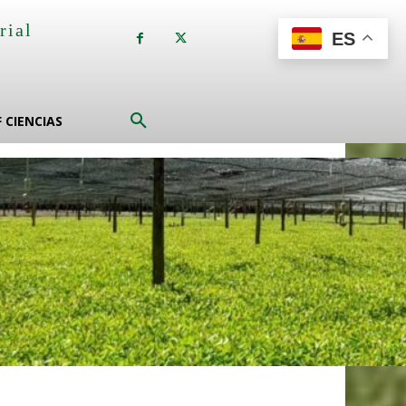
rial
ES
a
F CIENCIAS