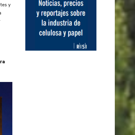
tes y
a
y
era