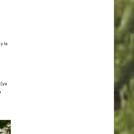
y la
 (ya
a