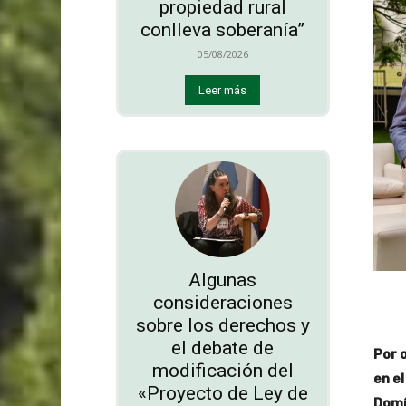
propiedad rural
conlleva soberanía”
05/08/2026
Leer más
Algunas
consideraciones
sobre los derechos y
el debate de
Por o
modificación del
en el
«Proyecto de Ley de
Domí