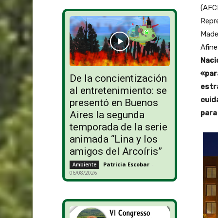
(AFCP
Repre
Mader
Afin
Naci
«par
De la concientización
estr
al entretenimiento: se
cuid
presentó en Buenos
para
Aires la segunda
temporada de la serie
animada “Lina y los
amigos del Arcoíris”
Patricia Escobar
-
Ambiente
06/08/2026