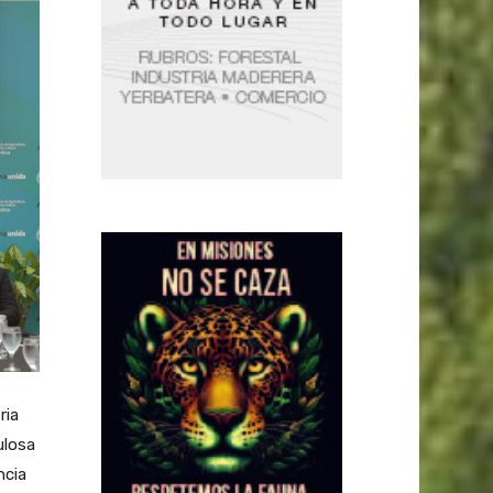
ria
ulosa
ncia