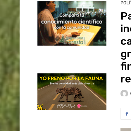
POLÍ
Pa
in
ca
gr
fi
r