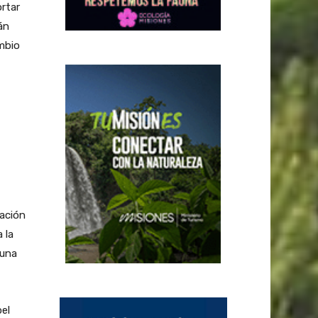
ortar
án
ambio
tación
 la
 una
el