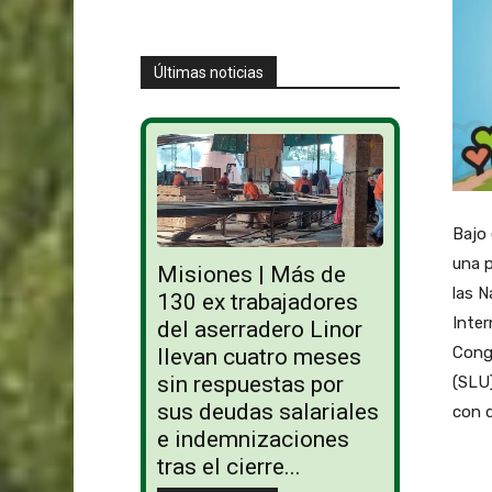
Últimas noticias
Bajo 
una p
Misiones | Más de
las N
130 ex trabajadores
Inter
del aserradero Linor
Cong
llevan cuatro meses
sin respuestas por
(SLU)
sus deudas salariales
con d
e indemnizaciones
tras el cierre...