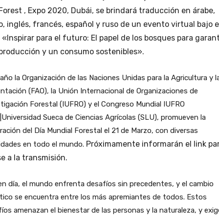
Forest , Expo 2020, Dubái, se brindará traducción en árabe,
o, inglés, francés, español y ruso de un evento virtual bajo e
 «Inspirar para el futuro: El papel de los bosques para garan
producción y un consumo sostenibles».
año la Organización de las Naciones Unidas para la Agricultura y l
ntación (FAO), la Unión Internacional de Organizaciones de
tigación Forestal (IUFRO) y el Congreso Mundial IUFRO
Universidad Sueca de Ciencias Agrícolas (SLU), promueven la
ración del Día Mundial Forestal el 21 de Marzo, con diversas
Próximamente informarán el link pa
vidades en todo el mundo.
se a la transmisión.
n día, el mundo enfrenta desafíos sin precedentes, y el cambio
tico se encuentra entre los más apremiantes de todos. Estos
íos amenazan el bienestar de las personas y la naturaleza, y exi