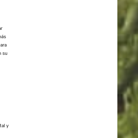
ar
más
para
n su
tal y