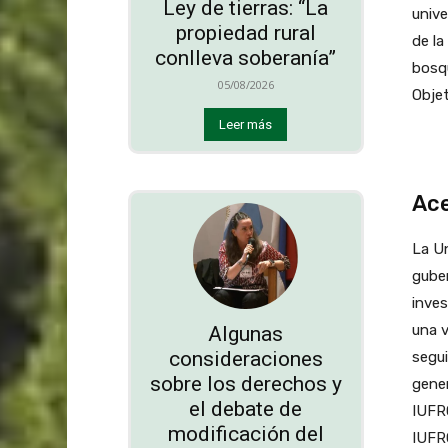
Ley de tierras: “La
unive
propiedad rural
de la
conlleva soberanía”
bosqu
05/08/2026
Objet
Leer más
Ace
La Un
guber
inves
una v
Algunas
consideraciones
segui
sobre los derechos y
gener
el debate de
IUFRO
modificación del
IUFRO