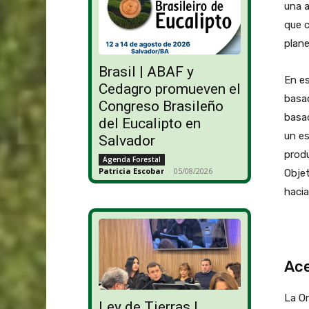
una a
que c
plane
Brasil | ABAF y
En es
Cedagro promueven el
basad
Congreso Brasileño
basad
del Eucalipto en
un es
Salvador
produ
Agenda Forestal
Patricia Escobar
-
05/08/2026
Objet
hacia
Ace
La Or
Ley de Tierras |