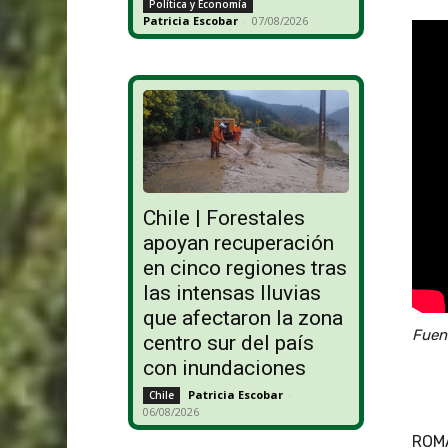
Política y Economía
Patricia Escobar
-
07/08/2026
Chile | Forestales
apoyan recuperación
en cinco regiones tras
las intensas lluvias
que afectaron la zona
Fuen
centro sur del país
con inundaciones
Patricia Escobar
-
Chile
06/08/2026
ROMA