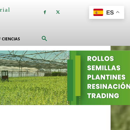
rial
ES
a
F CIENCIAS