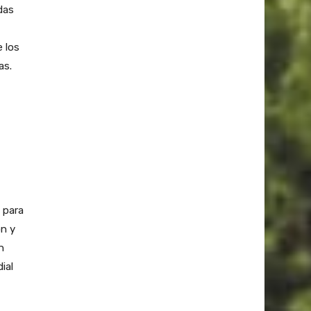
das
e los
as.
U
 para
ón y
n
ial