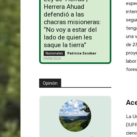
espec
Herrera Ahuad
inter
defendió a las
segur
chacras misioneras:
tenga
“No voy a estar del
una v
lado de quien les
saque la tierra”
de 23
proye
Patricia Escobar
-
Nacionales
04/08/2026
labor
fores
Opinión
Ace
La Un
(IUFR
cienc