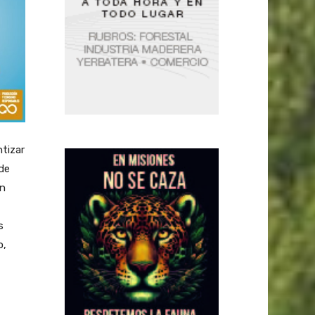
ntizar
de
ón
s
o,