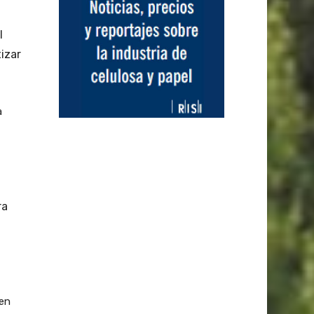
l
tizar
a
ra
gen