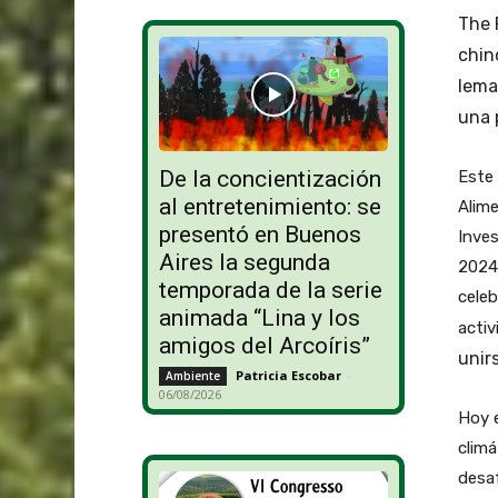
The 
chin
lema
una 
De la concientización
Este 
al entretenimiento: se
Alime
presentó en Buenos
Inves
Aires la segunda
2024|
temporada de la serie
celeb
animada “Lina y los
acti
amigos del Arcoíris”
unir
Patricia Escobar
-
Ambiente
06/08/2026
Hoy e
climá
desaf