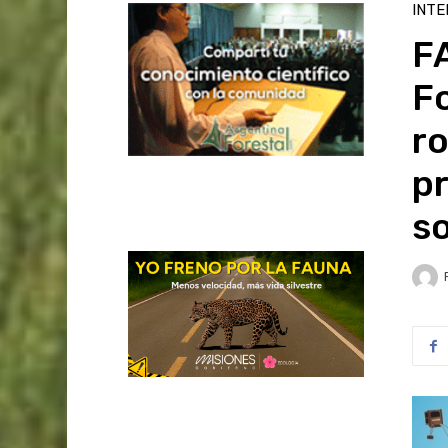
INTE
FA
Fo
ro
p
so