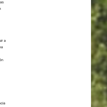
vas
n
ir a
na
ión
ncia