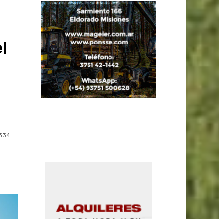
l
334