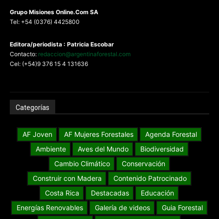
G
rupo Misiones
Online.Com
SA
Tel: +54 (0376) 4425800
Editora/periodista : Patricia Escobar
Contacto:
redaccion@argentinaforestal.com
Cel: (+54)9 376 15 4 131636
Categorías
AF Joven
AF Mujeres Forestales
Agenda Forestal
Ambiente
Aves del Mundo
Biodiversidad
Cambio Climático
Conservación
Construir con Madera
Contenido Patrocinado
Costa Rica
Destacadas
Educación
Energías Renovables
Galería de videos
Guia Forestal