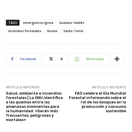
TAGS
emergencia ígnea
Gustavo Valdés
incendios forestales
lluvias
Santo Tomé
Facebook
X
WhatsApp
ARTÍCULO ANTERIOR
ARTÍCULO SIGUIENTE
Salud, ambiente e incendios
FAO celebra el Día Mundial
forestales | La ONU identifica
Forestal informando sobre el
a las quemas entre las
rol de los bosques en la
amenazas inminentes para
producción y consumo
la humanidad: «Serán más
sostenible
frecuentes, peligrosas y
mortales»