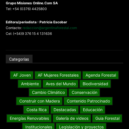
G
rupo Misiones
Online.Com
SA
Tel: +54 (0376) 4425800
Editora/periodista : Patricia Escobar
Contacto:
redaccion@argentinaforestal.com
Cel: (+54)9 376 15 4 131636
Categorías
AF Joven
AF Mujeres Forestales
Agenda Forestal
Ambiente
Aves del Mundo
Biodiversidad
Cambio Climático
Conservación
Construir con Madera
Contenido Patrocinado
Costa Rica
Destacadas
Educación
Energías Renovables
Galería de videos
Guia Forestal
Institucionales
Legislación y proyectos