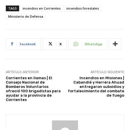
TAGS
incendios en Corrientes
incendios forestales
Ministerio de Defensa
Facebook
X
WhatsApp
ARTÍCULO ANTERIOR
ARTÍCULO SIGUIENTE
Corrientes en llamas | El
Incendios en Misiones |
Consejo Nacional de
Cabandié y Herrera Ahuad
Bomberos Voluntarios
entregaron subsidios y
ofreció 100 brigadistas para
fortalecimiento del combate
ayudar a la provincia de
de fuego
Corrientes