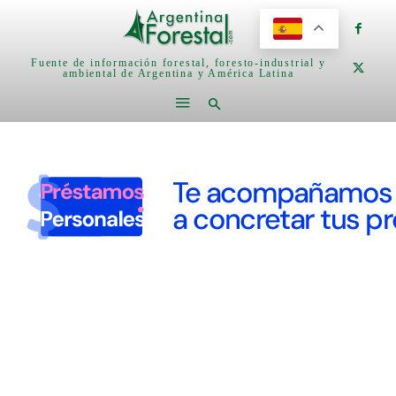
Fuente de información forestal, foresto-industrial y
ambiental de Argentina y América Latina