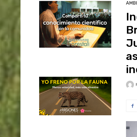
AMB
In
Br
Ju
as
in