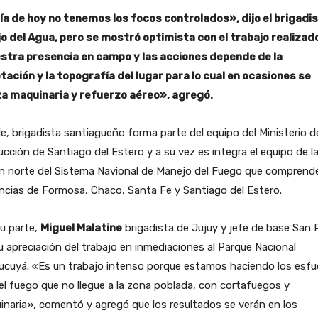
día de hoy no tenemos los focos controlados», dijo el brigadi
jo del Agua, pero se mostró optimista con el trabajo realizad
stra presencia en campo y las acciones depende de la
tación y la topografía del lugar para lo cual en ocasiones se
iza maquinaria y refuerzo aéreo», agregó.
e, brigadista santiagueño forma parte del equipo del Ministerio d
cción de Santiago del Estero y a su vez es integra el equipo de l
n norte del Sistema Navional de Manejo del Fuego que comprende
ncias de Formosa, Chaco, Santa Fe y Santiago del Estero.
u parte,
Miguel Malatine
brigadista de Jujuy y jefe de base San 
u apreciación del trabajo en inmediaciones al Parque Nacional
ucuyá. «Es un trabajo intenso porque estamos haciendo los esfu
el fuego que no llegue a la zona poblada, con cortafuegos y
naria», comentó y agregó que los resultados se verán en los