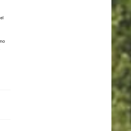
el
umo
o