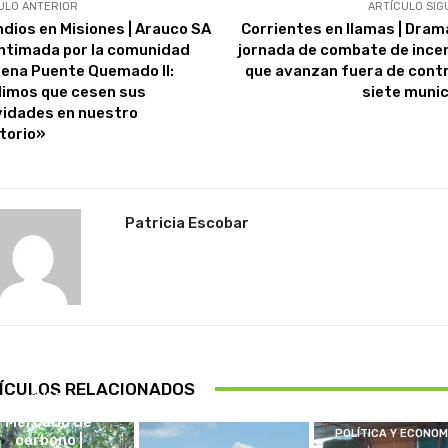
ULO ANTERIOR
ARTÍCULO SIG
ndios en Misiones | Arauco SA
Corrientes en llamas | Dram
intimada por la comunidad
jornada de combate de ince
gena Puente Quemado II:
que avanzan fuera de contr
imos que cesen sus
siete munic
vidades en nuestro
itorio»
Patricia Escobar
ÍCULOS RELACIONADOS
CHILE
Mercado de
POLÍTICA Y ECONOM
carbono |