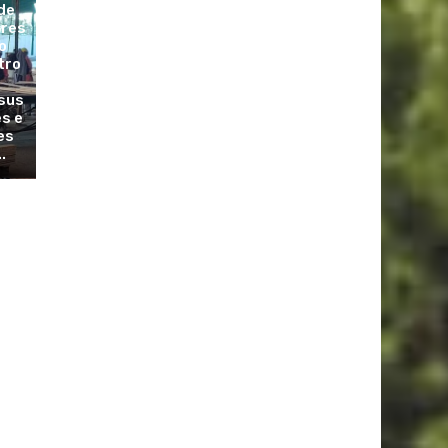
de
ores
o
tro
sus
es e
es
.