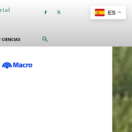
rial
ES
a
F CIENCIAS