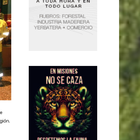
de
gión.