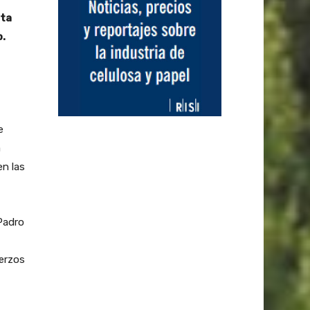
sta
o.
e
a
n las
Padro
erzos