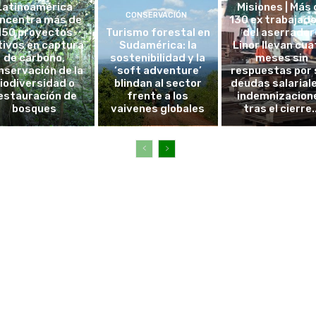
Latinoamérica
Misiones | Más 
CONSERVACIÓN
ncentra más de
130 ex trabajad
150 proyectos
Turismo forestal en
del aserrader
tivos en captura
Sudamérica: la
Linor llevan cua
de carbono,
sostenibilidad y la
meses sin
nservación de la
‘soft adventure’
respuestas por 
iodiversidad o
blindan al sector
deudas salarial
estauración de
frente a los
indemnizacion
bosques
vaivenes globales
tras el cierre..