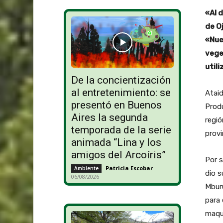
«Al 
de O
«Nue
vege
util
De la concientización
al entretenimiento: se
Ataid
presentó en Buenos
Produ
Aires la segunda
regió
temporada de la serie
provi
animada “Lina y los
amigos del Arcoíris”
Por s
Patricia Escobar
-
Ambiente
dio s
06/08/2026
Mbur
para 
maqui