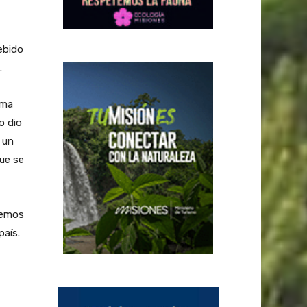
ebido
.
ema
o dio
 un
ue se
nemos
país.