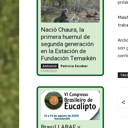
próxi
Malat
traba
Nació Chaura, la
primera huemul de
Antic
segunda generación
son 
en la Estación de
conti
Fundación Temaikèn
Patricia Escobar
-
Ambiente
05/08/2026
TAG
Brasil | ABAF y