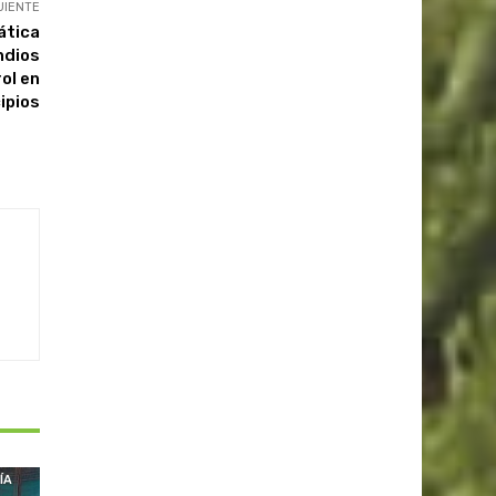
UIENTE
ática
ndios
ol en
ipios
ÍA