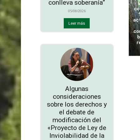
conlleva soberanía”
co
05/08/2026
ac
Leer más
co
b
r
Algunas
consideraciones
sobre los derechos y
el debate de
modificación del
«Proyecto de Ley de
Inviolabilidad de la