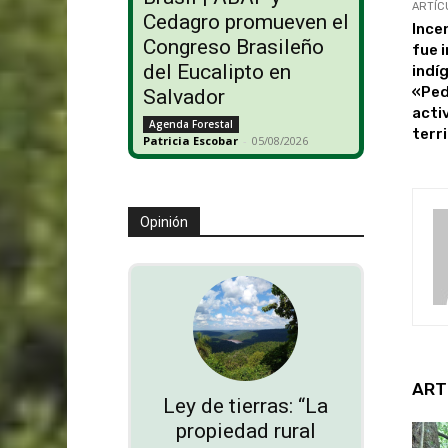
ARTÍC
Cedagro promueven el
Ince
Congreso Brasileño
fue 
del Eucalipto en
indí
«Ped
Salvador
acti
Agenda Forestal
terr
Patricia Escobar
-
05/08/2026
Opinión
ART
Ley de tierras: “La
propiedad rural