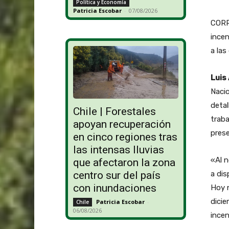
Política y Economía
Patricia Escobar
-
07/08/2026
CORR
incen
a las
Luis
Nacio
detal
Chile | Forestales
traba
apoyan recuperación
prese
en cinco regiones tras
las intensas lluvias
«Al 
que afectaron la zona
a dis
centro sur del país
con inundaciones
Hoy n
dicie
Patricia Escobar
-
Chile
06/08/2026
incen