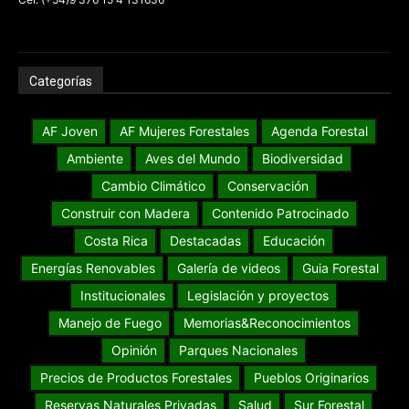
Categorías
AF Joven
AF Mujeres Forestales
Agenda Forestal
Ambiente
Aves del Mundo
Biodiversidad
Cambio Climático
Conservación
Construir con Madera
Contenido Patrocinado
Costa Rica
Destacadas
Educación
Energías Renovables
Galería de videos
Guia Forestal
Institucionales
Legislación y proyectos
Manejo de Fuego
Memorias&Reconocimientos
Opinión
Parques Nacionales
Precios de Productos Forestales
Pueblos Originarios
Reservas Naturales Privadas
Salud
Sur Forestal