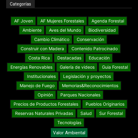
Categorías
AF Joven
AF Mujeres Forestales
Agenda Forestal
Ambiente
Aves del Mundo
Biodiversidad
Cambio Climático
Conservación
Construir con Madera
Contenido Patrocinado
Costa Rica
Destacadas
Educación
Energías Renovables
Galería de videos
Guia Forestal
Institucionales
Legislación y proyectos
Manejo de Fuego
Memorias&Reconocimientos
Opinión
Parques Nacionales
Precios de Productos Forestales
Pueblos Originarios
Reservas Naturales Privadas
Salud
Sur Forestal
Tecnologías
Valor Ambiental