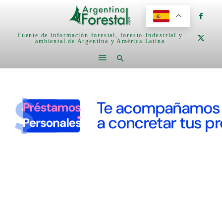
Fuente de información forestal, foresto-industrial y
ambiental de Argentina y América Latina