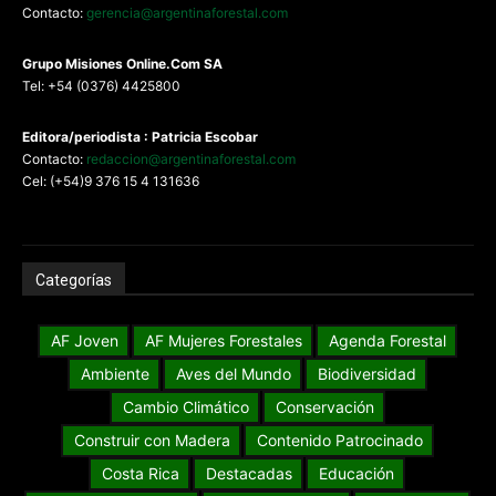
Contacto:
gerencia@argentinaforestal.com
G
rupo Misiones
Online.Com
SA
Tel: +54 (0376) 4425800
Editora/periodista : Patricia Escobar
Contacto:
redaccion@argentinaforestal.com
Cel: (+54)9 376 15 4 131636
Categorías
AF Joven
AF Mujeres Forestales
Agenda Forestal
Ambiente
Aves del Mundo
Biodiversidad
Cambio Climático
Conservación
Construir con Madera
Contenido Patrocinado
Costa Rica
Destacadas
Educación