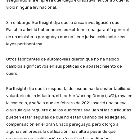
asegurado a la empresa que luego exhaustiva, encontró que no
violó ninguna ley nacional.
Sin embargo, Earthsight dijo que la única investigación que
Pasubio admitió haber hecho es «obtener una garantía general
de un ministerio paraguayo que no tiene jurisdicción sobre las
leyes pertinentes».
Otros fabricantes de automóviles dijeron que no ha habido
cambios significativos en sus políticas de abastecimiento de
cuero.
Earthsight dijo que la respuesta del esquema de sustentabilidad
voluntario de la industria, el Leather Working Group (LWG), raya en
la comedia, y señaló que en febrero de 2021 insertó una nueva
cláusula que requiere que los auditores evalúen si las curtidurías
pueden estar seguras de que no están usando pieles ilegales.
compensación en el Gran Chaco paraguayo, pero otorgó a
algunas empresas la calificación más alta a pesar de que
obtuvieron una calificación de “cero” en las auditorías.