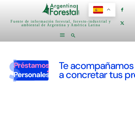
Fuente de información forestal, foresto-industrial y
ambiental de Argentina y América Latina