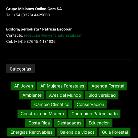
G
rupo Misiones
Online.Com
SA
Tel: +54 (0376) 4425800
Editora/periodista : Patricia Escobar
Contacto:
redaccion@argentinaforestal.com
Cel: (+54)9 376 15 4 131636
Categorías
AF Joven
AF Mujeres Forestales
Agenda Forestal
Ambiente
Aves del Mundo
Biodiversidad
Cambio Climático
Conservación
Construir con Madera
Contenido Patrocinado
Costa Rica
Destacadas
Educación
Energías Renovables
Galería de videos
Guia Forestal