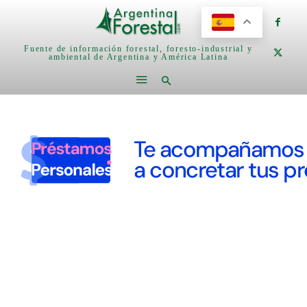
Fuente de información forestal, foresto-industrial y
ambiental de Argentina y América Latina