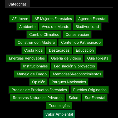
Categorías
AF Joven
AF Mujeres Forestales
Agenda Forestal
Ambiente
Aves del Mundo
Biodiversidad
Cambio Climático
Conservación
Construir con Madera
Contenido Patrocinado
Costa Rica
Destacadas
Educación
Energías Renovables
Galería de videos
Guia Forestal
Institucionales
Legislación y proyectos
Manejo de Fuego
Memorias&Reconocimientos
Opinión
Parques Nacionales
Precios de Productos Forestales
Pueblos Originarios
Reservas Naturales Privadas
Salud
Sur Forestal
Tecnologías
Valor Ambiental