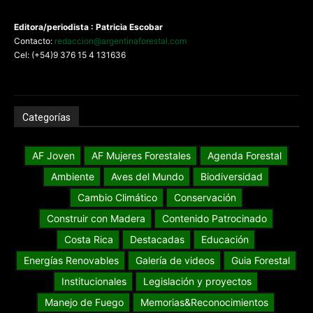
Editora/periodista : Patricia Escobar
Contacto:
redaccion@argentinaforestal.com
Cel: (+54)9 376 15 4 131636
Categorías
AF Joven
AF Mujeres Forestales
Agenda Forestal
Ambiente
Aves del Mundo
Biodiversidad
Cambio Climático
Conservación
Construir con Madera
Contenido Patrocinado
Costa Rica
Destacadas
Educación
Energías Renovables
Galería de videos
Guia Forestal
Institucionales
Legislación y proyectos
Manejo de Fuego
Memorias&Reconocimientos