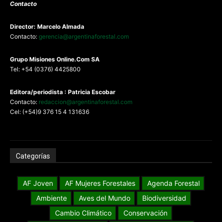
Contacto
Director: Marcelo Almada
Contacto:
gerencia@argentinaforestal.com
G
rupo Misiones
Online.Com
SA
Tel: +54 (0376) 4425800
Editora/periodista : Patricia Escobar
Contacto:
redaccion@argentinaforestal.com
Cel: (+54)9 376 15 4 131636
Categorías
AF Joven
AF Mujeres Forestales
Agenda Forestal
Ambiente
Aves del Mundo
Biodiversidad
Cambio Climático
Conservación