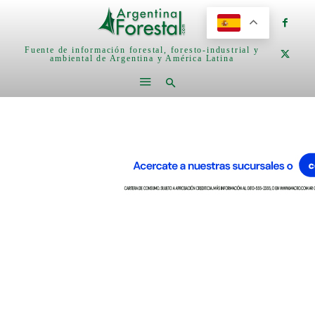
Fuente de información forestal, foresto-industrial y
ambiental de Argentina y América Latina