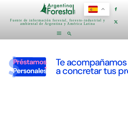
Fuente de información forestal, foresto-industrial y
ambiental de Argentina y América Latina