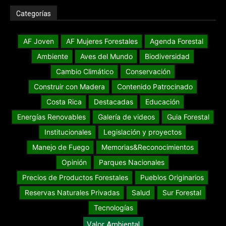
Categorías
AF Joven
AF Mujeres Forestales
Agenda Forestal
Ambiente
Aves del Mundo
Biodiversidad
Cambio Climático
Conservación
Construir con Madera
Contenido Patrocinado
Costa Rica
Destacadas
Educación
Energías Renovables
Galería de videos
Guia Forestal
Institucionales
Legislación y proyectos
Manejo de Fuego
Memorias&Reconocimientos
Opinión
Parques Nacionales
Precios de Productos Forestales
Pueblos Originarios
Reservas Naturales Privadas
Salud
Sur Forestal
Tecnologías
Valor Ambiental