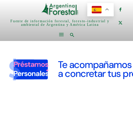
Fuente de información forestal, foresto-industrial y
ambiental de Argentina y América Latina