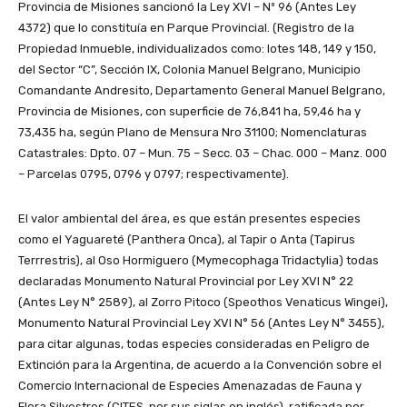
Provincia de Misiones sancionó la Ley XVI – Nº 96 (Antes Ley
4372) que lo constituía en Parque Provincial. (Registro de la
Propiedad Inmueble, individualizados como: lotes 148, 149 y 150,
del Sector “C”, Sección IX, Colonia Manuel Belgrano, Municipio
Comandante Andresito, Departamento General Manuel Belgrano,
Provincia de Misiones, con superficie de 76,841 ha, 59,46 ha y
73,435 ha, según Plano de Mensura Nro 31100; Nomenclaturas
Catastrales: Dpto. 07 – Mun. 75 – Secc. 03 – Chac. 000 – Manz. 000
– Parcelas 0795, 0796 y 0797; respectivamente).
El valor ambiental del área, es que están presentes especies
como el Yaguareté (Panthera Onca), al Tapir o Anta (Tapirus
Terrrestris), al Oso Hormiguero (Mymecophaga Tridactylia) todas
declaradas Monumento Natural Provincial por Ley XVI N° 22
(Antes Ley N° 2589), al Zorro Pitoco (Speothos Venaticus Wingei),
Monumento Natural Provincial Ley XVI N° 56 (Antes Ley N° 3455),
para citar algunas, todas especies consideradas en Peligro de
Extinción para la Argentina, de acuerdo a la Convención sobre el
Comercio Internacional de Especies Amenazadas de Fauna y
Flora Silvestres (CITES, por sus siglas en inglés), ratificada por