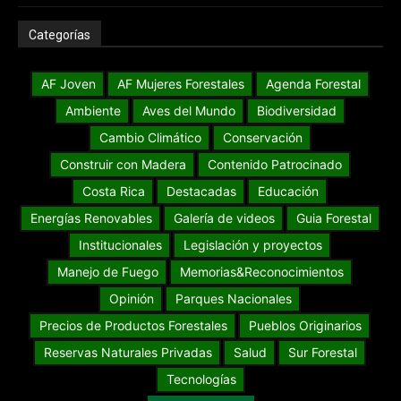
Categorías
AF Joven
AF Mujeres Forestales
Agenda Forestal
Ambiente
Aves del Mundo
Biodiversidad
Cambio Climático
Conservación
Construir con Madera
Contenido Patrocinado
Costa Rica
Destacadas
Educación
Energías Renovables
Galería de videos
Guia Forestal
Institucionales
Legislación y proyectos
Manejo de Fuego
Memorias&Reconocimientos
Opinión
Parques Nacionales
Precios de Productos Forestales
Pueblos Originarios
Reservas Naturales Privadas
Salud
Sur Forestal
Tecnologías