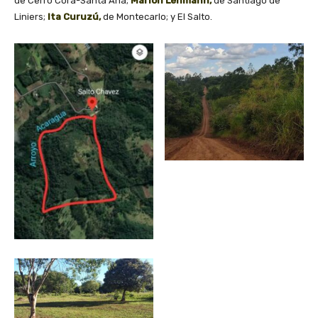
de Cerro Corá-Santa Ana;
Marion Lehmann,
de Santiago de
Liniers;
Ita Curuzú,
de Montecarlo; y El Salto.