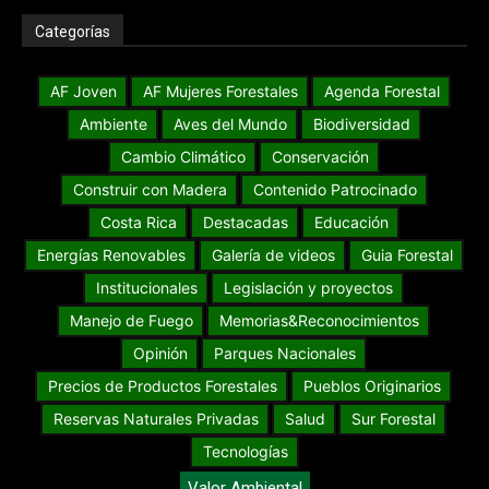
Categorías
AF Joven
AF Mujeres Forestales
Agenda Forestal
Ambiente
Aves del Mundo
Biodiversidad
Cambio Climático
Conservación
Construir con Madera
Contenido Patrocinado
Costa Rica
Destacadas
Educación
Energías Renovables
Galería de videos
Guia Forestal
Institucionales
Legislación y proyectos
Manejo de Fuego
Memorias&Reconocimientos
Opinión
Parques Nacionales
Precios de Productos Forestales
Pueblos Originarios
Reservas Naturales Privadas
Salud
Sur Forestal
Tecnologías
Valor Ambiental