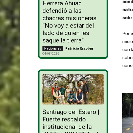
cond
Herrera Ahuad
natu
defendió a las
chacras misioneras:
sobr
“No voy a estar del
lado de quien les
Por e
saque la tierra”
misió
Patricia Escobar
-
Nacionales
con l
04/08/2026
sobre
conse
Santiago del Estero |
Fuerte respaldo
institucional de la