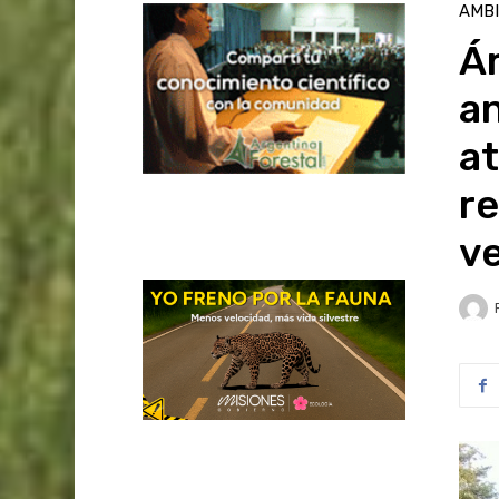
AMB
Ár
an
at
re
ve