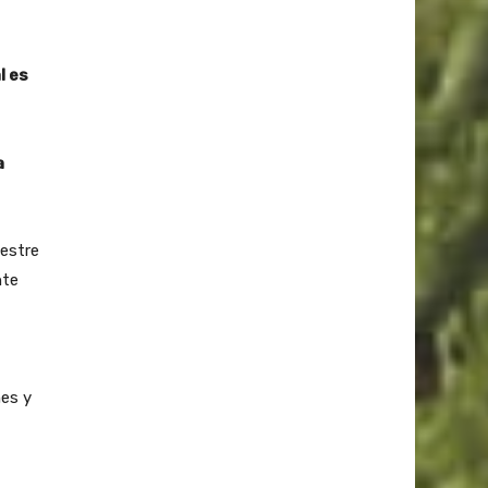
l es
a
vestre
nte
nes y