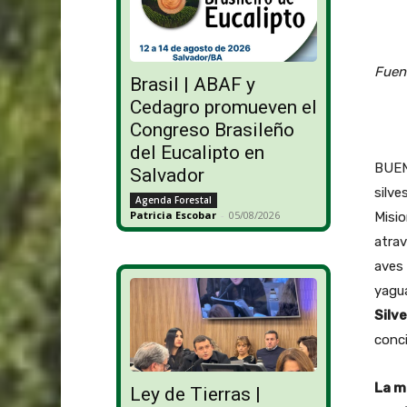
Fuen
Brasil | ABAF y
Cedagro promueven el
Congreso Brasileño
del Eucalipto en
BUEN
Salvador
silve
Agenda Forestal
Patricia Escobar
-
05/08/2026
Misi
atrav
aves
yagua
Silv
conci
La m
Ley de Tierras |