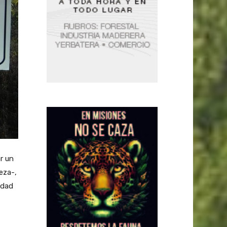
r un
eza-,
idad