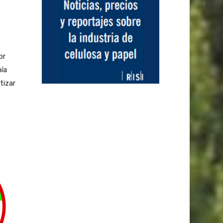
or
nía
tizar