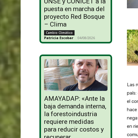
UNSE y CONICET a la
puesta en marcha del
proyecto Red Bosque
– Clima
Cambio Climático
Patricia Escobar
-
04/08/2026
Las r
país:
AMAYADAP: «Ante la
el co
baja demanda interna,
hace 
la forestoindustria
negat
requiere medidas
en ri
para reducir costos y
comu
recuperar