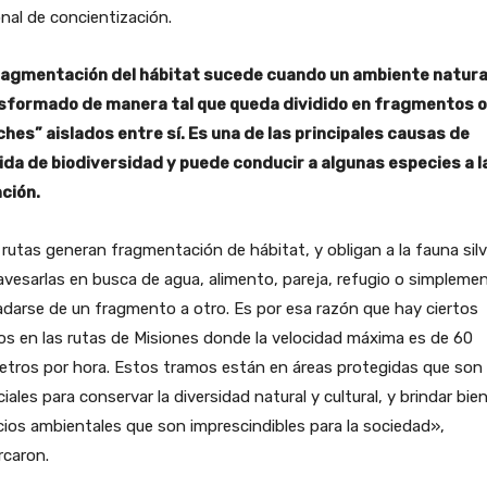
nal de concientización.
ragmentación del hábitat sucede cuando un ambiente natura
sformado de manera tal que queda dividido en fragmentos o
ches” aislados entre sí. Es una de las principales causas de
ida de biodiversidad y puede conducir a algunas especies a l
nción.
rutas generan fragmentación de hábitat, y obligan a la fauna sil
avesarlas en busca de agua, alimento, pareja, refugio o simpleme
adarse de un fragmento a otro. Es por esa razón que hay ciertos
s en las rutas de Misiones donde la velocidad máxima es de 60
etros por hora. Estos tramos están en áreas protegidas que son
iales para conservar la diversidad natural y cultural, y brindar bie
cios ambientales que son imprescindibles para la sociedad»,
rcaron.