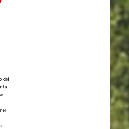
o del
enta
se
oner
a