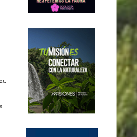
e
os,
ra