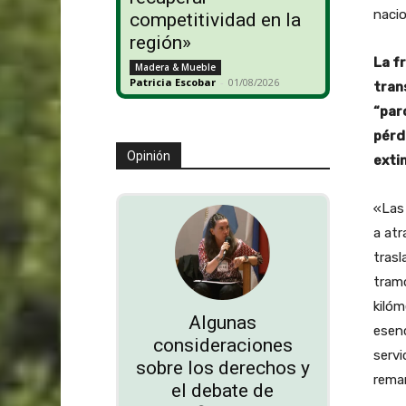
nacio
competitividad en la
región»
La f
Madera & Mueble
Patricia Escobar
-
01/08/2026
tran
“par
pérd
Opinión
exti
«Las 
a atr
trasl
tramo
kilóm
Algunas
esenc
consideraciones
servi
sobre los derechos y
rema
el debate de