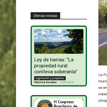
Últimas noticias
Ley de tierras: “La
propiedad rural
conlleva soberanía”
La Fu
Legislación y proyectos
mundo
Patricia Escobar
-
05/08/2026
se en
máxim
atrop