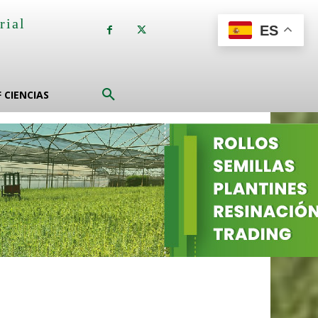
rial
ES
a
F CIENCIAS